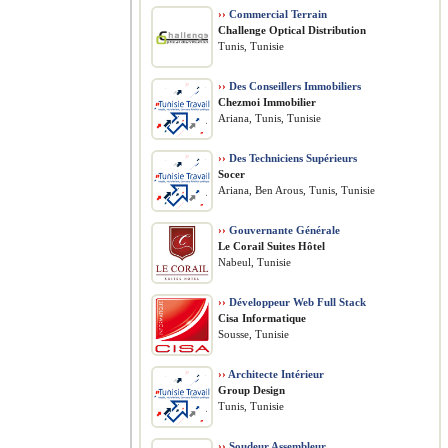
››
Commercial Terrain
Challenge Optical Distribution
Tunis, Tunisie
››
Des Conseillers Immobiliers
Chezmoi Immobilier
Ariana, Tunis, Tunisie
››
Des Techniciens Supérieurs
Socer
Ariana, Ben Arous, Tunis, Tunisie
››
Gouvernante Générale
Le Corail Suites Hôtel
Nabeul, Tunisie
››
Développeur Web Full Stack
Cisa Informatique
Sousse, Tunisie
››
Architecte Intérieur
Group Design
Tunis, Tunisie
››
Soudeur Assembleur