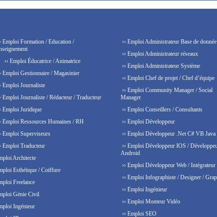
› Emploi Formation / Education /
›› Emploi Administrateur Base de donnée
nseignement
›› Emploi Administrateur réseaux
›› Emploi Éducatrice / Animatrice
›› Emploi Administrateur Système
› Emploi Gestionnaire / Magasinier
›› Emploi Chef de projet / Chef d’équipe
› Emploi Journaliste
›› Emploi Community Manager / Social
› Emploi Journaliste / Rédacteur / Traducteur
Manager
› Emploi Juridique
›› Emploi Conseillers / Consultants
› Emploi Ressources Humaines / RH
›› Emploi Développeur
› Emploi Superviseurs
›› Emploi Développeur .Net C# VB Java
› Emploi Traducteur
›› Emploi Développeur IOS / Développe
Android
mploi Architecte
›› Emploi Développeur Web / Intégrateur
mploi Esthétique / Coiffure
›› Emploi Infographiste / Designer / Grap
mploi Freelance
›› Emploi Ingénieur
mploi Génie Civil
›› Emploi Monteur Vidéo
mploi Ingénieur
›› Emploi SEO