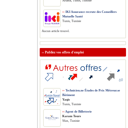
Ariana, Tunis, Tunisie
››
IKI Assurance recrute des Conseillers
Mutuelle Santé
Tunis, Tunisie
Aucun article trouvé.
››
Publiez vos offres d'emploi
››
Technicien.ne Études de Prix Métreur.se
Bâtiment
Yaqis
Tunis, Tunisie
››
Agent de Billetterie
Karam Tours
Sfax, Tunisie