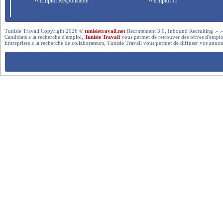
›› Emploi Responsable
›› Emploi IT
Tunisie Travail Copyright 2026 ©
tunisietravail.net
Recrutement 3.0, Inbound Recruiting .- .-.. --- 
Candidats a la recherche d'emploi,
Tunisie Travail
vous permet de retrouver des offres d'emploi 
Entreprises a la recherche de collaborateurs, Tunisie Travail vous permet de diffuser vos annon