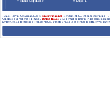
›› Emploi Responsable
›› Emploi IT
Tunisie Travail Copyright 2026 ©
tunisietravail.net
Recrutement 3.0, Inbound Recruiting .- .-.. --- 
Candidats a la recherche d'emploi,
Tunisie Travail
vous permet de retrouver des offres d'emploi 
Entreprises a la recherche de collaborateurs, Tunisie Travail vous permet de diffuser vos annon