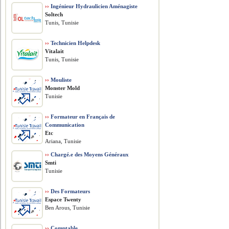
››
Ingénieur Hydraulicien Aménagiste
Soltech
Tunis, Tunisie
››
Technicien Helpdesk
Vitalait
Tunis, Tunisie
››
Mouliste
Monster Mold
Tunisie
››
Formateur en Français de
Communication
Etc
Ariana, Tunisie
››
Chargé.e des Moyens Généraux
Smti
Tunisie
››
Des Formateurs
Espace Twenty
Ben Arous, Tunisie
››
Comptable