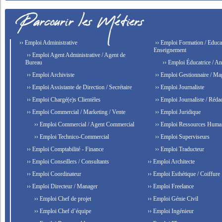
›› Emploi Administrative
›› Emploi Formation / Educat
Enseignement
›› Emploi Agent Administrative / Agent de
Bureau
›› Emploi Éducatrice / An
›› Emploi Archiviste
›› Emploi Gestionnaire / Ma
›› Emploi Assistante de Direction / Secrétaire
›› Emploi Journaliste
›› Emploi Chargé(e)s Clientèles
›› Emploi Journaliste / Rédac
›› Emploi Commercial / Marketing / Vente
›› Emploi Juridique
›› Emploi Commercial / Agent Commercial
›› Emploi Ressources Huma
›› Emploi Technico-Commercial
›› Emploi Superviseurs
›› Emploi Comptabilité - Finance
›› Emploi Traducteur
›› Emploi Conseillers / Consultants
›› Emploi Architecte
›› Emploi Coordinateur
›› Emploi Esthétique / Coiffure
›› Emploi Directeur / Manager
›› Emploi Freelance
›› Emploi Chef de projet
›› Emploi Génie Civil
›› Emploi Chef d’équipe
›› Emploi Ingénieur