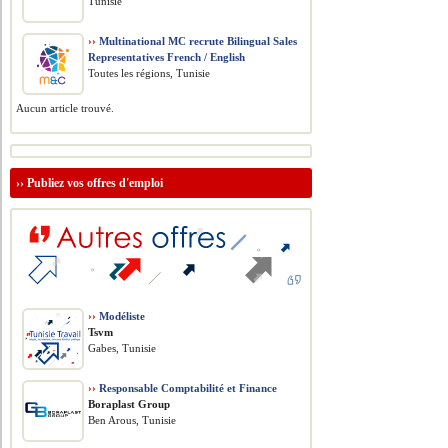
Tunisie
››
Multinational MC recrute Bilingual Sales
Representatives French / English
Toutes les régions, Tunisie
Aucun article trouvé.
››
Publiez vos offres d'emploi
››
Modéliste
Tsvm
Gabes, Tunisie
››
Responsable Comptabilité et Finance
Boraplast Group
Ben Arous, Tunisie