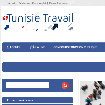
Accueil
Publiez vos offres d’emploi
Espace Entreprise
ACCUEIL
À LA UNE
CONCOURS FONCTION PUBLIQUE
›› Entreprise à la une