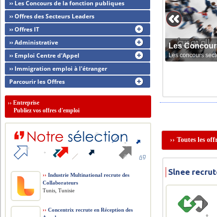
›› Les Concours de la fonction publiques
›› Offres des Secteurs Leaders
›› Offres IT
›› Administrative
Les Concour
›› Emploi Centre d'Appel
Les concours sect
›› Immigration emploi à l'étranger
Parcourir les Offres
››
Entreprise
Publiez vos offres d'emploi
›› Toutes les of
Slnee recrut
››
Industrie Multinational recrute des
Collaborateurs
Tunis, Tunisie
››
Concentrix recrute en Réception des