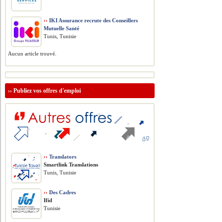
››
IKI Assurance recrute des Conseillers
Mutuelle Santé
Tunis, Tunisie
Aucun article trouvé.
››
Publiez vos offres d'emploi
››
Translators
Smartlink Translations
Tunis, Tunisie
››
Des Cadres
Ifid
Tunisie