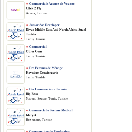
››
Commerciale Agence de Voyage
Click 2 Fly
Ariana, Tunisie
››
Junior Sas Developer
Diyar Middle East And North Africa Suarl
Tunisia
Tunis, Tunisie
››
Commercial
Objet Com
Tunis, Tunisie
››
Des Femmes de Ménage
Keyndgo Conciergerie
Tunis, Tunisie
››
Des Commerciaux Terrain
Big Boss
Nabeul, Sousse, Tunis, Tunisie
››
Commercial.e Secteur Médical
Ideryet
Ben Arous, Tunisie
››
Contremaitre de Production