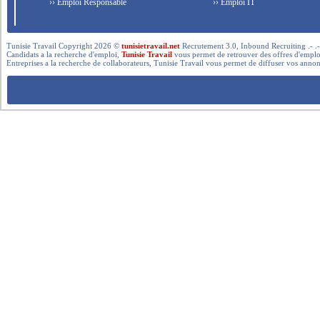
›› Emploi Responsable
›› Emploi IT
Tunisie Travail Copyright 2026 ©
tunisietravail.net
Recrutement 3.0, Inbound Recruiting .- .-.. --- 
Candidats a la recherche d'emploi,
Tunisie Travail
vous permet de retrouver des offres d'emploi 
Entreprises a la recherche de collaborateurs, Tunisie Travail vous permet de diffuser vos annon