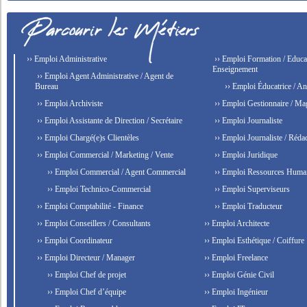
›› Emploi Administrative
›› Emploi Formation / Educat
Enseignement
›› Emploi Agent Administrative / Agent de
Bureau
›› Emploi Éducatrice / An
›› Emploi Archiviste
›› Emploi Gestionnaire / Ma
›› Emploi Assistante de Direction / Secrétaire
›› Emploi Journaliste
›› Emploi Chargé(e)s Clientèles
›› Emploi Journaliste / Rédac
›› Emploi Commercial / Marketing / Vente
›› Emploi Juridique
›› Emploi Commercial / Agent Commercial
›› Emploi Ressources Huma
›› Emploi Technico-Commercial
›› Emploi Superviseurs
›› Emploi Comptabilité - Finance
›› Emploi Traducteur
›› Emploi Conseillers / Consultants
›› Emploi Architecte
›› Emploi Coordinateur
›› Emploi Esthétique / Coiffure
›› Emploi Directeur / Manager
›› Emploi Freelance
›› Emploi Chef de projet
›› Emploi Génie Civil
›› Emploi Chef d’équipe
›› Emploi Ingénieur