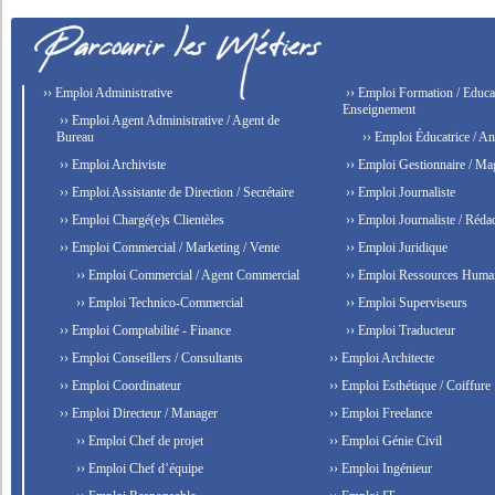
›› Emploi Administrative
›› Emploi Formation / Educat
Enseignement
›› Emploi Agent Administrative / Agent de
Bureau
›› Emploi Éducatrice / An
›› Emploi Archiviste
›› Emploi Gestionnaire / Ma
›› Emploi Assistante de Direction / Secrétaire
›› Emploi Journaliste
›› Emploi Chargé(e)s Clientèles
›› Emploi Journaliste / Rédac
›› Emploi Commercial / Marketing / Vente
›› Emploi Juridique
›› Emploi Commercial / Agent Commercial
›› Emploi Ressources Huma
›› Emploi Technico-Commercial
›› Emploi Superviseurs
›› Emploi Comptabilité - Finance
›› Emploi Traducteur
›› Emploi Conseillers / Consultants
›› Emploi Architecte
›› Emploi Coordinateur
›› Emploi Esthétique / Coiffure
›› Emploi Directeur / Manager
›› Emploi Freelance
›› Emploi Chef de projet
›› Emploi Génie Civil
›› Emploi Chef d’équipe
›› Emploi Ingénieur