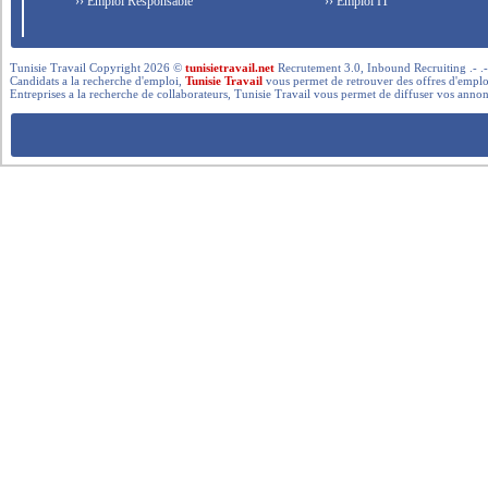
›› Emploi Responsable
›› Emploi IT
Tunisie Travail Copyright 2026 ©
tunisietravail.net
Recrutement 3.0, Inbound Recruiting .- .-.. --- 
Candidats a la recherche d'emploi,
Tunisie Travail
vous permet de retrouver des offres d'emploi 
Entreprises a la recherche de collaborateurs, Tunisie Travail vous permet de diffuser vos annon