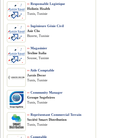
››
Responsable Logistique
Holistix Health
Tunis, Tunisie
››
Ingénieure Génie Civil
Asir Cbs
Bizerte, Tunisie
››
Magasinier
Texline Italia
Sousse, Tunisie
››
Aide Comptable
Jarzis Decor
Tunis, Tunisie
››
Community Manager
Groupe Sogefoires
Tunis, Tunisie
››
Représentant Commercial Terrain
Société Smart Distribution
Tunis, Tunisie
››
Comptable