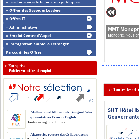
›› Les Concours de la fonction publiques
›› Offres des Secteurs Leaders
›› Offres IT
›› Administrative
MMT Monoprix
›› Emploi Centre d'Appel
Monoprix, Nous che
›› Immigration emploi à l'étranger
Parcourir les Offres
››
Entreprise
Publiez vos offres d'emploi
›› Toutes les of
SHT Hôtel I
››
Multinational MC recrute Bilingual Sales
Gouvernant
Representatives French / English
Toutes les régions, Tunisie
››
Altaservice recrute des Collaborateurs