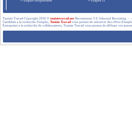
›› Emploi Responsable
›› Emploi IT
Tunisie Travail Copyright 2026 ©
tunisietravail.net
Recrutement 3.0, Inbound Recruiting .- .-.. --- 
Candidats a la recherche d'emploi,
Tunisie Travail
vous permet de retrouver des offres d'emploi 
Entreprises a la recherche de collaborateurs, Tunisie Travail vous permet de diffuser vos annon