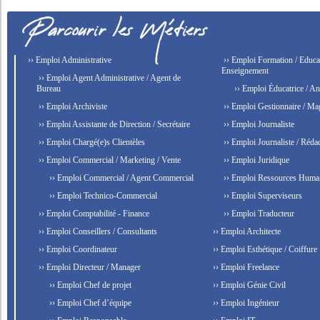
›› Emploi Administrative
›› Emploi Formation / Educat
Enseignement
›› Emploi Agent Administrative / Agent de
Bureau
›› Emploi Éducatrice / An
›› Emploi Archiviste
›› Emploi Gestionnaire / Ma
›› Emploi Assistante de Direction / Secrétaire
›› Emploi Journaliste
›› Emploi Chargé(e)s Clientèles
›› Emploi Journaliste / Rédac
›› Emploi Commercial / Marketing / Vente
›› Emploi Juridique
›› Emploi Commercial / Agent Commercial
›› Emploi Ressources Huma
›› Emploi Technico-Commercial
›› Emploi Superviseurs
›› Emploi Comptabilité - Finance
›› Emploi Traducteur
›› Emploi Conseillers / Consultants
›› Emploi Architecte
›› Emploi Coordinateur
›› Emploi Esthétique / Coiffure
›› Emploi Directeur / Manager
›› Emploi Freelance
›› Emploi Chef de projet
›› Emploi Génie Civil
›› Emploi Chef d’équipe
›› Emploi Ingénieur