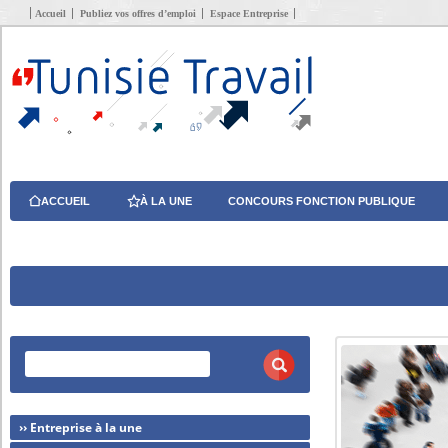
Accueil
Publiez vos offres d’emploi
Espace Entreprise
ACCUEIL
À LA UNE
CONCOURS FONCTION PUBLIQUE
›› Entreprise à la une