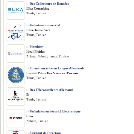
››
Des Collecteurs de Données
Elka Consulting
Tunis, Tunisie
››
Technico-commercial
Interchimie Sarl
Tunis, Tunisie
››
Plombier
Ideal Fluides
Ariana, Nabeul, Tunis, Tunisie
››
Formateur.trice en Langue Allemande
Institut Pilote Des Sciences D’avenir
Tunis, Tunisie
››
Des Téléconseiller.es Allemand
Bi
Tunis, Tunisie
››
Technicien en Sécurité Electronique
Cbss
Nabeul, Tunisie
››
Assistant de Direction