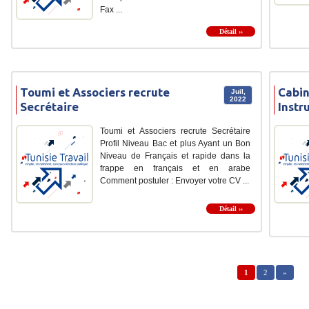
Fax ...
Détail ››
Toumi et Associers recrute
Cabin
Juil,
2022
Secrétaire
Instr
Toumi et Associers recrute Secrétaire
Profil Niveau Bac et plus Ayant un Bon
Niveau de Français et rapide dans la
frappe en français et en arabe
Comment postuler : Envoyer votre CV ...
Détail ››
1
2
»