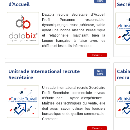
2022
d’Accueil
Secré
Databiz recrute Secrétaire d’Accueil
Profil Personne responsable,
dynamique, rigoureuse, sérieuse, stable
ayant une bonne aisance bureautique
et relationnelle, maîtrisant bien la
langue française à l’aise avec les
chiffres et les outils informatique ...
Détail ››
Unitrade International recrute
Cabin
Sep,
2022
Secrétaire
recru
Unitrade International recrute Secrétaire
Profil Secrétaire commerciale niveau
d’étude bac + ayant d’expérience ;
Maîtrise des techniques du vente, elle
doit aussi savoir utiliser les logiciels
bureautique et de gestion commerciale.
Comment ...
Détail ››