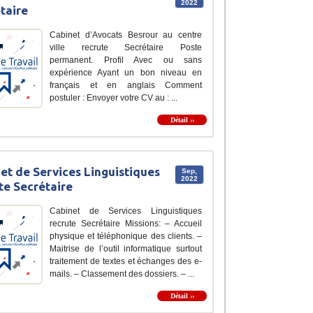
2022
taire
Cabinet d’Avocats Besrour au centre
ville recrute Secrétaire Poste
permanent. Profil Avec ou sans
expérience Ayant un bon niveau en
français et en anglais Comment
postuler : Envoyer votre CV au : ...
Détail ››
et de Services Linguistiques
Sep,
2022
te Secrétaire
Cabinet de Services Linguistiques
recrute Secrétaire Missions: – Accueil
physique et téléphonique des clients. –
Maitrise de l’outil informatique surtout
traitement de textes et échanges des e-
mails. – Classement des dossiers. – ...
Détail ››