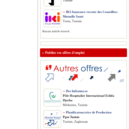
Tunisie
››
IKI Assurance recrute des Conseillers
Mutuelle Santé
Tunis, Tunisie
Aucun article trouvé.
››
Publiez vos offres d'emploi
››
Des Infirmier.es
Pôle Hospitalier International Echifa
Djerba
Médenine, Tunisie
››
Planificateur.trice de Production
Pgm Tunisie
Tunisie, Zaghouan