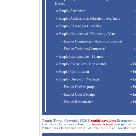
Bureau
›› Emploi Archiviste
›
›› Emploi Assistante de Direction / Secrétaire
›
›› Emploi Chargé(e)s Clientèles
›
›› Emploi Commercial / Marketing / Vente
›
›› Emploi Commercial / Agent Commercial
›
›› Emploi Technico-Commercial
›
›› Emploi Comptabilité - Finance
›
›› Emploi Conseillers / Consultants
›› E
›› Emploi Coordinateur
›› E
›› Emploi Directeur / Manager
›› E
›› Emploi Chef de projet
›› E
›› Emploi Chef d’équipe
›› E
›› Emploi Responsable
›› E
Tunisie Travail Copyright 2026 ©
tunisietravail.net
Recrutement 3.0,
Candidats a la recherche d'emploi,
Tunisie Travail
vous permet de re
Entreprises a la recherche de collaborateurs, Tunisie Travail vous 