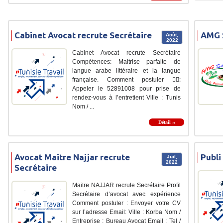
Cabinet Avocat recrute Secrétaire
AMG S
Août,
2022
Cabinet Avocat recrute Secrétaire
Compétences: Maitrise parfaite de
langue arabe littéraire et la langue
française. Comment postuler :ََ
Appeler le 52891008 pour prise de
rendez-vous à l’entretient Ville : Tunis
Nom / ...
Détail ››
Avocat Maitre Najjar recrute
Publi
Juil,
2022
Secrétaire
Maitre NAJJAR recrute Secrétaire Profil
Secrétaire d’avocat avec expérience
Comment postuler : Envoyer votre CV
sur l’adresse Email: Ville : Korba Nom /
Entreprise : Bureau Avocat Email : Tel /