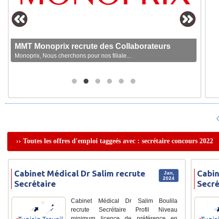
MMT Monoprix recrute des Collaborateurs
Monoprix, Nous cherchons pour nos filiale...
›› Toutes les offres d'emploi taggeés avec : secrétaire concours 2022
Cabinet Médical Dr Salim recrute
Cabin
Jan,
2024
Secrétaire
Secré
Cabinet Médical Dr Salim Boulila
recrute Secrétaire Profil Niveau
minimum licence de préférence en