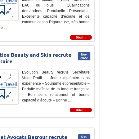
BAC ou plus . Qualifications
demandées: Ponctuelle Présentable
Excellente capacité d’écoute et de
communication Rigoureuse, très bonne
e ...
Détail ››
tion Beauty and Skin recrute
Nov,
2022
taire
Evolution Beauty recrute Secrétaire
Votre Profil: – Jeune diplômée sans
expérience – Souriante et présentable –
Parfaite maîtrise de la langue française
– Bon sens relationnel et bonne
capacité d’écoute – Bonne ...
Détail ››
et Avocats Besrour recrute
Oct,