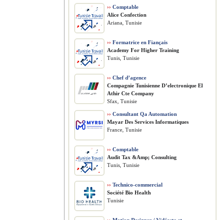
››
Comptable
Alice Confection
Ariana, Tunisie
››
Formatrice en Fiançais
Academy For Higher Training
Tunis, Tunisie
››
Chef d’agence
Compagnie Tunisienne D’electronique El
Athir Cte Company
Sfax, Tunisie
››
Consultant Qa Automation
Mayar Des Services Informatiques
France, Tunisie
››
Comptable
Audit Tax &Amp; Consulting
Tunis, Tunisie
››
Technico-commercial
Société Bio Health
Tunisie