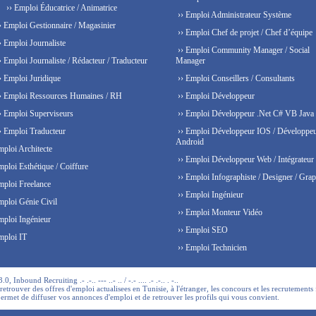
›› Emploi Éducatrice / Animatrice
›› Emploi Administrateur Système
› Emploi Gestionnaire / Magasinier
›› Emploi Chef de projet / Chef d’équipe
› Emploi Journaliste
›› Emploi Community Manager / Social
› Emploi Journaliste / Rédacteur / Traducteur
Manager
› Emploi Juridique
›› Emploi Conseillers / Consultants
› Emploi Ressources Humaines / RH
›› Emploi Développeur
› Emploi Superviseurs
›› Emploi Développeur .Net C# VB Java
› Emploi Traducteur
›› Emploi Développeur IOS / Développe
Android
mploi Architecte
›› Emploi Développeur Web / Intégrateur
mploi Esthétique / Coiffure
›› Emploi Infographiste / Designer / Grap
mploi Freelance
›› Emploi Ingénieur
mploi Génie Civil
›› Emploi Monteur Vidéo
mploi Ingénieur
›› Emploi SEO
mploi IT
›› Emploi Technicien
 Inbound Recruiting .- .-.. --- ..- .. / -.- .... .- .-.. . -..
trouver des offres d'emploi actualisees en Tunisie, à l'étranger, les concours et les recrutements 
permet de diffuser vos annonces d'emploi et de retrouver les profils qui vous convient.