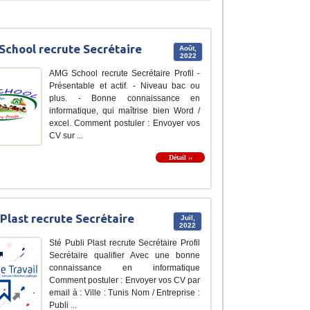
chool recrute Secrétaire
Août,
2022
AMG School recrute Secrétaire Profil -
Présentable et actif. - Niveau bac ou
plus. - Bonne connaissance en
informatique, qui maîtrise bien Word /
excel. Comment postuler : Envoyer vos
CV sur ...
Détail ››
 Plast recrute Secrétaire
Juil,
2022
Sté Publi Plast recrute Secrétaire Profil
Secrétaire qualifier Avec une bonne
connaissance en informatique
Comment postuler : Envoyer vos CV par
email à : Ville : Tunis Nom / Entreprise :
Publi ...