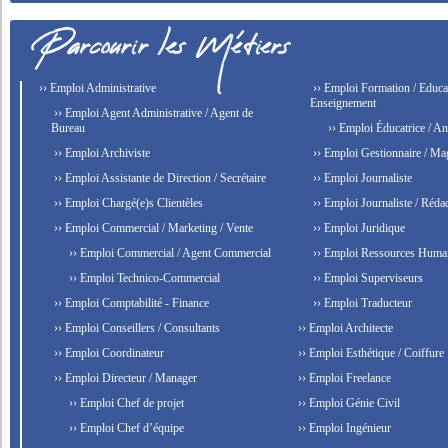
›› Emploi Administrative
›› Emploi Formation / Educat
Enseignement
›› Emploi Agent Administrative / Agent de
Bureau
›› Emploi Éducatrice / An
›› Emploi Archiviste
›› Emploi Gestionnaire / Ma
›› Emploi Assistante de Direction / Secrétaire
›› Emploi Journaliste
›› Emploi Chargé(e)s Clientèles
›› Emploi Journaliste / Rédac
›› Emploi Commercial / Marketing / Vente
›› Emploi Juridique
›› Emploi Commercial / Agent Commercial
›› Emploi Ressources Huma
›› Emploi Technico-Commercial
›› Emploi Superviseurs
›› Emploi Comptabilité - Finance
›› Emploi Traducteur
›› Emploi Conseillers / Consultants
›› Emploi Architecte
›› Emploi Coordinateur
›› Emploi Esthétique / Coiffure
›› Emploi Directeur / Manager
›› Emploi Freelance
›› Emploi Chef de projet
›› Emploi Génie Civil
›› Emploi Chef d’équipe
›› Emploi Ingénieur