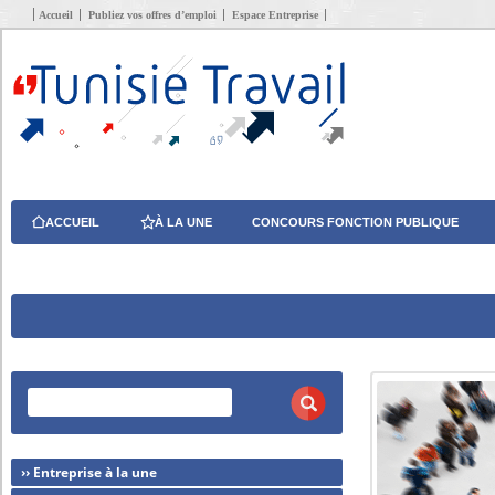
Accueil
Publiez vos offres d’emploi
Espace Entreprise
ACCUEIL
À LA UNE
CONCOURS FONCTION PUBLIQUE
›› Entreprise à la une