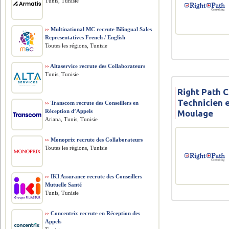
Tunis, Tunisie
››
Multinational MC recrute Bilingual Sales
Representatives French / English
Toutes les régions, Tunisie
››
Altaservice recrute des Collaborateurs
Tunis, Tunisie
Right Path C
Technicien e
››
Transcom recrute des Conseillers en
Réception d’Appels
Moulage
Ariana, Tunis, Tunisie
››
Monoprix recrute des Collaborateurs
Toutes les régions, Tunisie
››
IKI Assurance recrute des Conseillers
Mutuelle Santé
Tunis, Tunisie
››
Concentrix recrute en Réception des
Appels