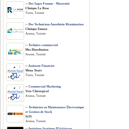
››
Des Sages Femme - Maternité
Clinique La Rose
Tunis, Tunisie
››
Des Techniciens Anesthésie Réanimation
Clinique Ennasr
Ariana, Tunisie
››
Technico-commercial
Mes Distribution
Sousse, Tunisie
››
Assistant Financier
Mena Tours
Tunis, Tunisie
››
Commercial Marketing
Veto Chirurgical
Ariana, Tunisie
››
Technicien en Maintenance Électronique
et Gestion de Stock
St3S
Ariana, Tunisie
››
Ingénieur Systèmes D’éclairage