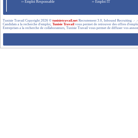
›› Emploi Responsable
›› Emploi IT
Tunisie Travail Copyright 2026 ©
tunisietravail.net
Recrutement 3.0, Inbound Recruiting .- .-.. --- 
Candidats a la recherche d'emploi,
Tunisie Travail
vous permet de retrouver des offres d'emploi 
Entreprises a la recherche de collaborateurs, Tunisie Travail vous permet de diffuser vos annon