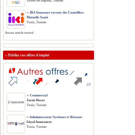
Toutes les régions, Tunisie
››
IKI Assurance recrute des Conseillers
Mutuelle Santé
Tunis, Tunisie
Aucun article trouvé.
››
Publiez vos offres d'emploi
››
Commercial
Jarzis Decor
Tunis, Tunisie
››
Administrateur Systèmes et Réseaux
Lloyd Assurances
Tunis, Tunisie