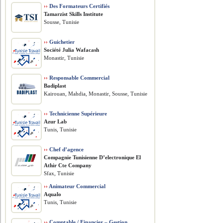
››
Des Formateurs Certifiés
Tamarzist Skills Institute
Sousse, Tunisie
››
Guichetier
Société Julia Wafacash
Monastir, Tunisie
››
Responsable Commercial
Badiplast
Kairouan, Mahdia, Monastir, Sousse, Tunisie
››
Technicienne Supérieure
Azur Lab
Tunis, Tunisie
››
Chef d’agence
Compagnie Tunisienne D’electronique El
Athir Cte Company
Sfax, Tunisie
››
Animateur Commercial
Aqualo
Tunis, Tunisie
››
Comptable / Financier – Gestion