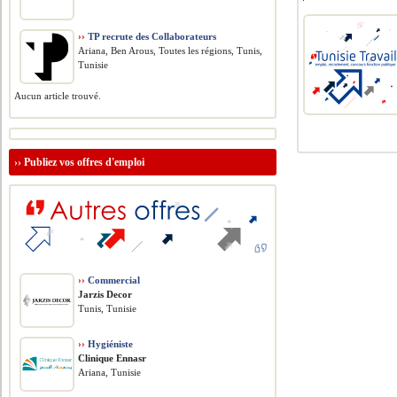
››
TP recrute des Collaborateurs
Ariana, Ben Arous, Toutes les régions, Tunis,
Tunisie
Aucun article trouvé.
››
Publiez vos offres d'emploi
››
Commercial
Jarzis Decor
Tunis, Tunisie
››
Hygiéniste
Clinique Ennasr
Ariana, Tunisie