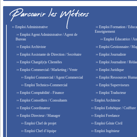
›› Emploi Administrative
›› Emploi Formation / Educat
Enseignement
›› Emploi Agent Administrative / Agent de
Bureau
›› Emploi Éducatrice / An
›› Emploi Archiviste
›› Emploi Gestionnaire / Ma
›› Emploi Assistante de Direction / Secrétaire
›› Emploi Journaliste
›› Emploi Chargé(e)s Clientèles
›› Emploi Journaliste / Rédac
›› Emploi Commercial / Marketing / Vente
›› Emploi Juridique
›› Emploi Commercial / Agent Commercial
›› Emploi Ressources Huma
›› Emploi Technico-Commercial
›› Emploi Superviseurs
›› Emploi Comptabilité - Finance
›› Emploi Traducteur
›› Emploi Conseillers / Consultants
›› Emploi Architecte
›› Emploi Coordinateur
›› Emploi Esthétique / Coiffure
›› Emploi Directeur / Manager
›› Emploi Freelance
›› Emploi Chef de projet
›› Emploi Génie Civil
›› Emploi Chef d’équipe
›› Emploi Ingénieur