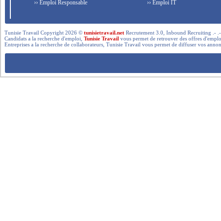
›› Emploi Responsable
›› Emploi IT
Tunisie Travail Copyright 2026 ©
tunisietravail.net
Recrutement 3.0, Inbound Recruiting .- .-.. --- 
Candidats a la recherche d'emploi,
Tunisie Travail
vous permet de retrouver des offres d'emploi 
Entreprises a la recherche de collaborateurs, Tunisie Travail vous permet de diffuser vos annon