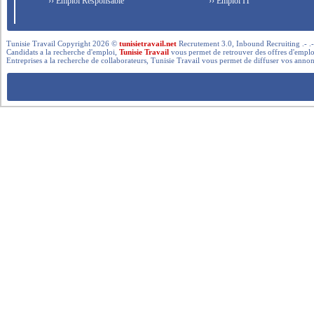
›› Emploi Responsable
›› Emploi IT
Tunisie Travail Copyright 2026 ©
tunisietravail.net
Recrutement 3.0, Inbound Recruiting .- .-.. --- 
Candidats a la recherche d'emploi,
Tunisie Travail
vous permet de retrouver des offres d'emploi 
Entreprises a la recherche de collaborateurs, Tunisie Travail vous permet de diffuser vos annon