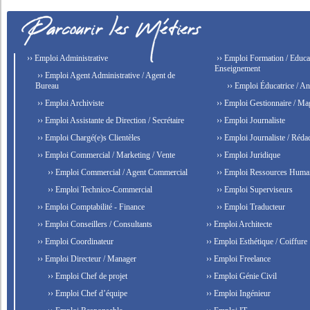
›› Emploi Administrative
›› Emploi Formation / Educat
Enseignement
›› Emploi Agent Administrative / Agent de
Bureau
›› Emploi Éducatrice / An
›› Emploi Archiviste
›› Emploi Gestionnaire / Ma
›› Emploi Assistante de Direction / Secrétaire
›› Emploi Journaliste
›› Emploi Chargé(e)s Clientèles
›› Emploi Journaliste / Rédac
›› Emploi Commercial / Marketing / Vente
›› Emploi Juridique
›› Emploi Commercial / Agent Commercial
›› Emploi Ressources Huma
›› Emploi Technico-Commercial
›› Emploi Superviseurs
›› Emploi Comptabilité - Finance
›› Emploi Traducteur
›› Emploi Conseillers / Consultants
›› Emploi Architecte
›› Emploi Coordinateur
›› Emploi Esthétique / Coiffure
›› Emploi Directeur / Manager
›› Emploi Freelance
›› Emploi Chef de projet
›› Emploi Génie Civil
›› Emploi Chef d’équipe
›› Emploi Ingénieur