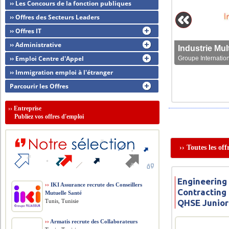
›› Les Concours de la fonction publiques
›› Offres des Secteurs Leaders
›› Offres IT
›› Administrative
›› Emploi Centre d'Appel
Groupe Internation
›› Immigration emploi à l'étranger
Parcourir les Offres
››
Entreprise
Publiez vos offres d'emploi
›› Toutes les of
Engineerin
››
IKI Assurance recrute des Conseillers
Contracting
Mutuelle Santé
Tunis, Tunisie
QHSE Junior
››
Armatis recrute des Collaborateurs