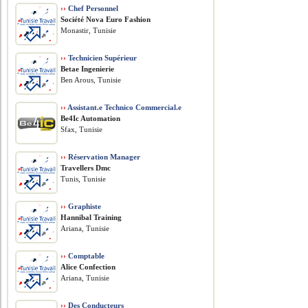
››
Chef Personnel
Société Nova Euro Fashion
Monastir, Tunisie
››
Technicien Supérieur
Betae Ingenierie
Ben Arous, Tunisie
››
Assistant.e Technico Commercial.e
Be4Ic Automation
Sfax, Tunisie
››
Réservation Manager
Travellers Dmc
Tunis, Tunisie
››
Graphiste
Hannibal Training
Ariana, Tunisie
››
Comptable
Alice Confection
Ariana, Tunisie
››
Des Conducteurs