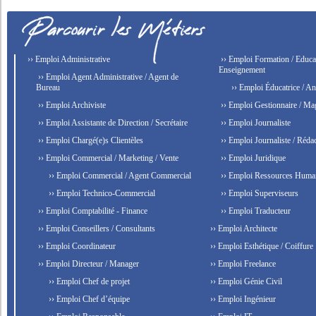
›› Emploi Administrative
›› Emploi Formation / Educat
Enseignement
›› Emploi Agent Administrative / Agent de
Bureau
›› Emploi Éducatrice / An
›› Emploi Archiviste
›› Emploi Gestionnaire / Ma
›› Emploi Assistante de Direction / Secrétaire
›› Emploi Journaliste
›› Emploi Chargé(e)s Clientèles
›› Emploi Journaliste / Rédac
›› Emploi Commercial / Marketing / Vente
›› Emploi Juridique
›› Emploi Commercial / Agent Commercial
›› Emploi Ressources Huma
›› Emploi Technico-Commercial
›› Emploi Superviseurs
›› Emploi Comptabilité - Finance
›› Emploi Traducteur
›› Emploi Conseillers / Consultants
›› Emploi Architecte
›› Emploi Coordinateur
›› Emploi Esthétique / Coiffure
›› Emploi Directeur / Manager
›› Emploi Freelance
›› Emploi Chef de projet
›› Emploi Génie Civil
›› Emploi Chef d’équipe
›› Emploi Ingénieur