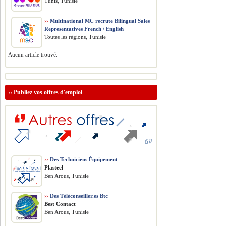
Tunis, Tunisie
››
Multinational MC recrute Bilingual Sales
Representatives French / English
Toutes les régions, Tunisie
Aucun article trouvé.
››
Publiez vos offres d'emploi
››
Des Techniciens Équipement
Plasteel
Ben Arous, Tunisie
››
Des Téléconseiller.es Btc
Best Contact
Ben Arous, Tunisie