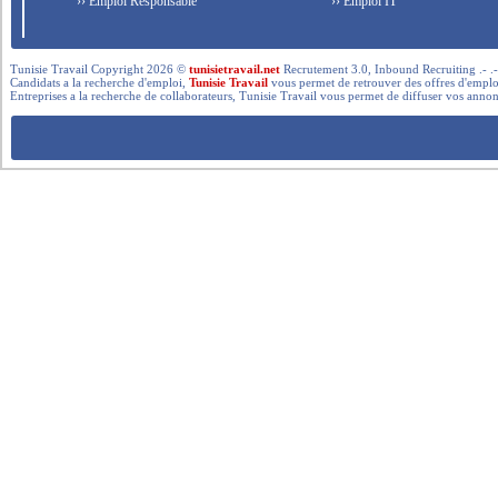
›› Emploi Responsable
›› Emploi IT
Tunisie Travail Copyright 2026 ©
tunisietravail.net
Recrutement 3.0, Inbound Recruiting .- .-.. --- 
Candidats a la recherche d'emploi,
Tunisie Travail
vous permet de retrouver des offres d'emploi 
Entreprises a la recherche de collaborateurs, Tunisie Travail vous permet de diffuser vos annon