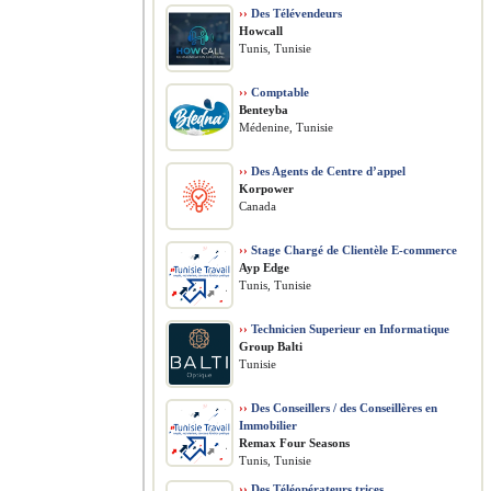
››
Des Télévendeurs
Howcall
Tunis, Tunisie
››
Comptable
Benteyba
Médenine, Tunisie
››
Des Agents de Centre d’appel
Korpower
Canada
››
Stage Chargé de Clientèle E-commerce
Ayp Edge
Tunis, Tunisie
››
Technicien Superieur en Informatique
Group Balti
Tunisie
››
Des Conseillers / des Conseillères en
Immobilier
Remax Four Seasons
Tunis, Tunisie
››
Des Téléopérateurs.trices