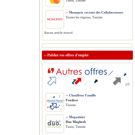
Tunis, Tunisie
››
Monoprix recrute des Collaborateurs
Toutes les régions, Tunisie
Aucun article trouvé.
››
Publiez vos offres d'emploi
››
Chauffeur Famille
Foodeco
Tunisie
››
Magasinier
Duo Maghreb
Tunis, Tunisie