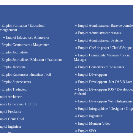
› Emploi Formation / Education /
›› Emploi Administrateur Base de donnée
nseignement
›› Emploi Administrateur réseaux
›› Emploi Éducatrice / Animatrice
›› Emploi Administrateur Système
› Emploi Gestionnaire / Magasinier
›› Emploi Chef de projet / Chef d’équipe
› Emploi Journaliste
›› Emploi Community Manager / Social
› Emploi Journaliste / Rédacteur / Traducteur
Manager
› Emploi Juridique
›› Emploi Conseillers / Consultants
› Emploi Ressources Humaines / RH
›› Emploi Développeur
› Emploi Superviseurs
›› Emploi Développeur .Net C# VB Java
› Emploi Traducteur
›› Emploi Développeur IOS / Développe
Android
mploi Architecte
›› Emploi Développeur Web / Intégrateur
mploi Esthétique / Coiffure
›› Emploi Infographiste / Designer / Grap
mploi Freelance
›› Emploi Ingénieur
mploi Génie Civil
›› Emploi Monteur Vidéo
mploi Ingénieur
›› Emploi SEO