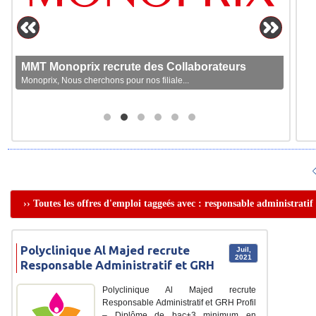
MMT Monoprix recrute des Collaborateurs
Monoprix, Nous cherchons pour nos filiale...
›› Toutes les offres d'emploi taggeés avec : responsable administratif 
Polyclinique Al Majed recrute
Juil,
2021
Responsable Administratif et GRH
Polyclinique Al Majed recrute
Responsable Administratif et GRH Profil
– Diplôme de bac+3 minimum en