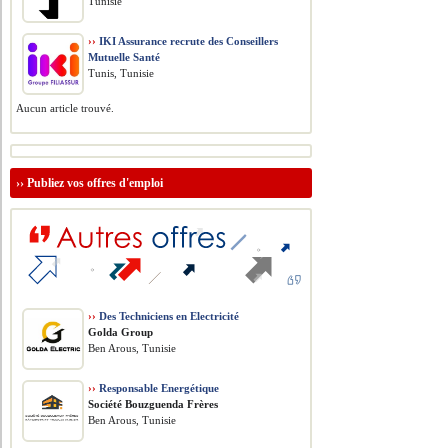
Tunisie
››
IKI Assurance recrute des Conseillers
Mutuelle Santé
Tunis, Tunisie
Aucun article trouvé.
››
Publiez vos offres d'emploi
››
Des Techniciens en Electricité
Golda Group
Ben Arous, Tunisie
››
Responsable Energétique
Société Bouzguenda Frères
Ben Arous, Tunisie