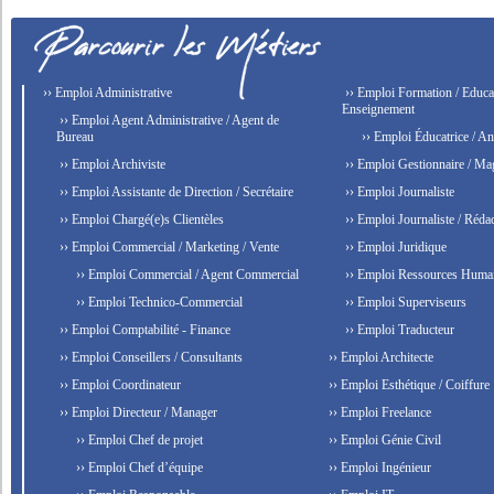
›› Emploi Administrative
›› Emploi Formation / Educat
Enseignement
›› Emploi Agent Administrative / Agent de
Bureau
›› Emploi Éducatrice / An
›› Emploi Archiviste
›› Emploi Gestionnaire / Ma
›› Emploi Assistante de Direction / Secrétaire
›› Emploi Journaliste
›› Emploi Chargé(e)s Clientèles
›› Emploi Journaliste / Rédac
›› Emploi Commercial / Marketing / Vente
›› Emploi Juridique
›› Emploi Commercial / Agent Commercial
›› Emploi Ressources Huma
›› Emploi Technico-Commercial
›› Emploi Superviseurs
›› Emploi Comptabilité - Finance
›› Emploi Traducteur
›› Emploi Conseillers / Consultants
›› Emploi Architecte
›› Emploi Coordinateur
›› Emploi Esthétique / Coiffure
›› Emploi Directeur / Manager
›› Emploi Freelance
›› Emploi Chef de projet
›› Emploi Génie Civil
›› Emploi Chef d’équipe
›› Emploi Ingénieur