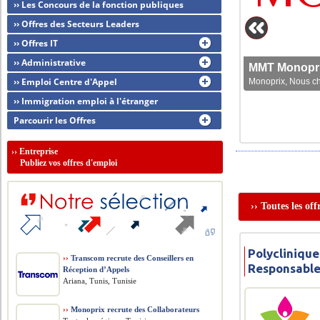
›› Les Concours de la fonction publiques
›› Offres des Secteurs Leaders
›› Offres IT
›› Administrative
MMT Monoprix
›› Emploi Centre d'Appel
Monoprix, Nous che
›› Immigration emploi à l'étranger
Parcourir les Offres
››
Entreprise
Publiez vos offres d'emploi
›› Toutes les of
Polyclinique
››
Transcom recrute des Conseillers en
Responsable
Réception d’Appels
Ariana, Tunis, Tunisie
››
Monoprix recrute des Collaborateurs