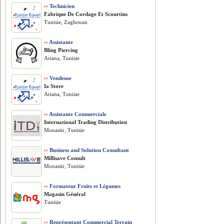
››
Technicien
Fabrique De Cordage Et Scourtins
Tunisie, Zaghouan
››
Assistante
Bling Piercing
Ariana, Tunisie
››
Vendeuse
Ia Store
Ariana, Tunisie
››
Assistante Commerciale
International Trading Distribution
Monastir, Tunisie
››
Business and Solution Consultant
Millisave Consult
Monastir, Tunisie
››
Formateur Fruits et Légumes
Magasin Général
Tunisie
››
Représentant Commercial Terrain