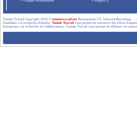
›› Emploi Responsable
›› Emploi IT
Tunisie Travail Copyright 2026 ©
tunisietravail.net
Recrutement 3.0, Inbound Recruiting .- .-.. --- 
Candidats a la recherche d'emploi,
Tunisie Travail
vous permet de retrouver des offres d'emploi 
Entreprises a la recherche de collaborateurs, Tunisie Travail vous permet de diffuser vos annon