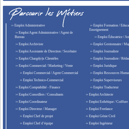
›› Emploi Administrative
›› Emploi Formation / Educat
Enseignement
›› Emploi Agent Administrative / Agent de
Bureau
›› Emploi Éducatrice / An
›› Emploi Archiviste
›› Emploi Gestionnaire / Ma
›› Emploi Assistante de Direction / Secrétaire
›› Emploi Journaliste
›› Emploi Chargé(e)s Clientèles
›› Emploi Journaliste / Rédac
›› Emploi Commercial / Marketing / Vente
›› Emploi Juridique
›› Emploi Commercial / Agent Commercial
›› Emploi Ressources Huma
›› Emploi Technico-Commercial
›› Emploi Superviseurs
›› Emploi Comptabilité - Finance
›› Emploi Traducteur
›› Emploi Conseillers / Consultants
›› Emploi Architecte
›› Emploi Coordinateur
›› Emploi Esthétique / Coiffure
›› Emploi Directeur / Manager
›› Emploi Freelance
›› Emploi Chef de projet
›› Emploi Génie Civil
›› Emploi Chef d’équipe
›› Emploi Ingénieur