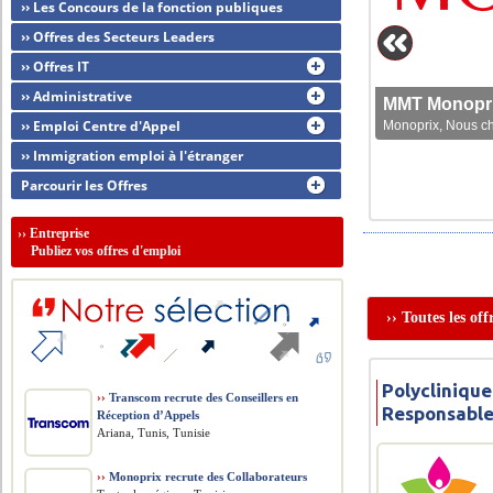
›› Les Concours de la fonction publiques
›› Offres des Secteurs Leaders
›› Offres IT
›› Administrative
MMT Monoprix
›› Emploi Centre d'Appel
Monoprix, Nous che
›› Immigration emploi à l'étranger
Parcourir les Offres
››
Entreprise
Publiez vos offres d'emploi
›› Toutes les of
Polyclinique
››
Transcom recrute des Conseillers en
Responsable
Réception d’Appels
Ariana, Tunis, Tunisie
››
Monoprix recrute des Collaborateurs