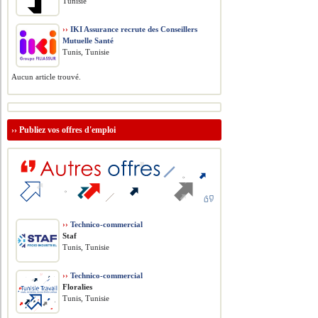
Tunisie
››
IKI Assurance recrute des Conseillers
Mutuelle Santé
Tunis, Tunisie
Aucun article trouvé.
››
Publiez vos offres d'emploi
››
Technico-commercial
Staf
Tunis, Tunisie
››
Technico-commercial
Floralies
Tunis, Tunisie