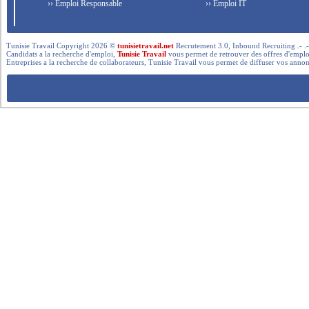
›› Emploi Responsable
›› Emploi IT
Tunisie Travail Copyright 2026 ©
tunisietravail.net
Recrutement 3.0, Inbound Recruiting .- .-.. --- 
Candidats a la recherche d'emploi,
Tunisie Travail
vous permet de retrouver des offres d'emploi 
Entreprises a la recherche de collaborateurs, Tunisie Travail vous permet de diffuser vos annon