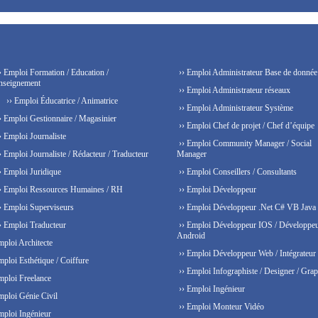
› Emploi Formation / Education /
›› Emploi Administrateur Base de donnée
nseignement
›› Emploi Administrateur réseaux
›› Emploi Éducatrice / Animatrice
›› Emploi Administrateur Système
› Emploi Gestionnaire / Magasinier
›› Emploi Chef de projet / Chef d’équipe
› Emploi Journaliste
›› Emploi Community Manager / Social
› Emploi Journaliste / Rédacteur / Traducteur
Manager
› Emploi Juridique
›› Emploi Conseillers / Consultants
› Emploi Ressources Humaines / RH
›› Emploi Développeur
› Emploi Superviseurs
›› Emploi Développeur .Net C# VB Java
› Emploi Traducteur
›› Emploi Développeur IOS / Développe
Android
mploi Architecte
›› Emploi Développeur Web / Intégrateur
mploi Esthétique / Coiffure
›› Emploi Infographiste / Designer / Grap
mploi Freelance
›› Emploi Ingénieur
mploi Génie Civil
›› Emploi Monteur Vidéo
mploi Ingénieur