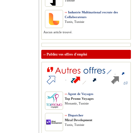
Tunisie
››
Industrie Multinational recrute des
Collaborateurs
Tunis, Tunisie
Aucun article trouvé.
››
Publiez vos offres d'emploi
››
Agent de Voyages
Top Promo Voyages
Monastir, Tunisie
››
Dispatcher
Miral Development
Tunis, Tunisie