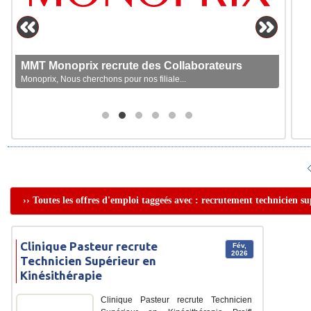
MMT Monoprix recrute des Collaborateurs
Monoprix, Nous cherchons pour nos filiale...
›› Toutes les offres d'emploi taggeés avec : recrutement technicien s
Clinique Pasteur recrute
Fév,
2026
Technicien Supérieur en
Kinésithérapie
Clinique Pasteur recrute Technicien