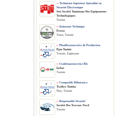
››
Technicien Supérieur Spécialisé en
Sécurité Électronique
Stet Société Tunisienne Des Equipements
Technologiques
Tunisie
››
Assistante Technique
Ecotas
Tunis, Tunisie
››
Planificateur.trice de Production
Pgm Tunisie
Tunisie, Zaghouan
››
Confirmateur.trice B2c
Isobat
Tunisie
››
Comptable Débutant.e
Tradico-Tunisia
Sfax, Tunisie
››
Responsable Sécurité
Société Des Travaux Nord
Tunisie