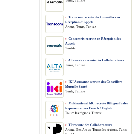
Tunis, Tunisie
››
Transcom recrute des Conseillers en
Réception d’Appels
Ariana, Tunis, Tunisie
››
Concentrix recrute en Réception des
Appels
Tunisie
››
Altaservice recrute des Collaborateurs
Tunis, Tunisie
››
IKI Assurance recrute des Conseillers
Mutuelle Santé
Tunis, Tunisie
››
Multinational MC recrute Bilingual Sales
Representatives French / English
Toutes les régions, Tunisie
››
TP recrute des Collaborateurs
Ariana, Ben Arous, Toutes les régions, Tunis,