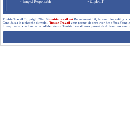
›› Emploi Responsable
›› Emploi IT
Tunisie Travail Copyright 2026 ©
tunisietravail.net
Recrutement 3.0, Inbound Recruiting .- .-.. --- 
Candidats a la recherche d'emploi,
Tunisie Travail
vous permet de retrouver des offres d'emploi 
Entreprises a la recherche de collaborateurs, Tunisie Travail vous permet de diffuser vos annon