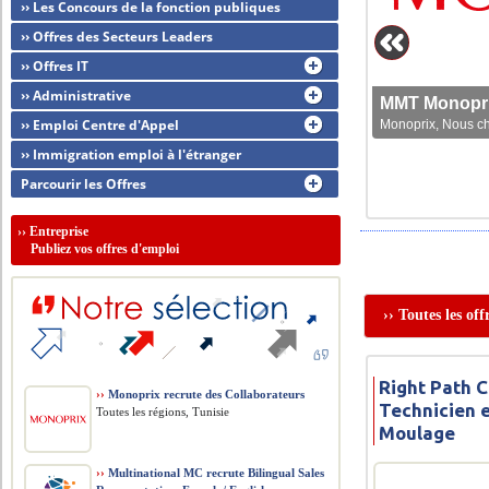
›› Les Concours de la fonction publiques
›› Offres des Secteurs Leaders
›› Offres IT
›› Administrative
MMT Monoprix
›› Emploi Centre d'Appel
Monoprix, Nous che
›› Immigration emploi à l'étranger
Parcourir les Offres
››
Entreprise
Publiez vos offres d'emploi
›› Toutes les of
Right Path C
››
Monoprix recrute des Collaborateurs
Technicien e
Toutes les régions, Tunisie
Moulage
››
Multinational MC recrute Bilingual Sales