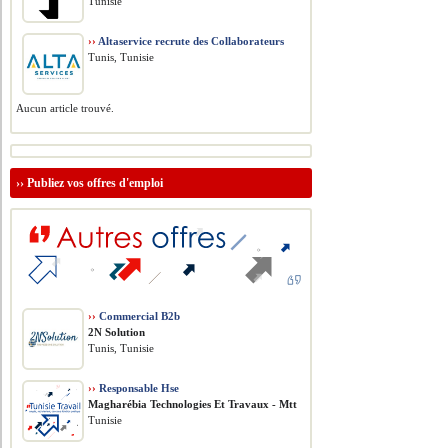
Tunisie
››
Altaservice recrute des Collaborateurs
Tunis, Tunisie
Aucun article trouvé.
››
Publiez vos offres d'emploi
››
Commercial B2b
2N Solution
Tunis, Tunisie
››
Responsable Hse
Magharébia Technologies Et Travaux - Mtt
Tunisie