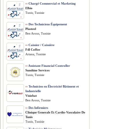
››
Chargé Commercial et Marketing
Elbio
Tunis, Tunisie
››
Des Techniciens Équipement
Plasteel
Ben Arous, Tunisie
››
Caissier / Caissière
Fdl Coffee
Ariana, Tunisie
››
Assistant Financial Controller
Sunshine Services
Tunis, Tunisie
››
Technicien en Électricité Bâtiment et
Industrielle
Visiobat
Ben Arous, Tunisie
››
Des Infirmiers
Clinique Generale Et Cardio-Vasculaire De
Tunis
Tunis, Tunisie