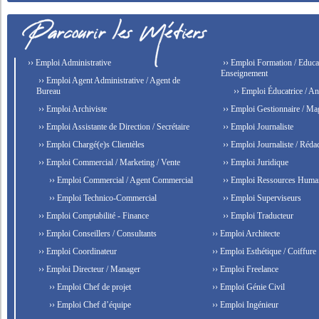
›› Emploi Administrative
›› Emploi Formation / Educat
Enseignement
›› Emploi Agent Administrative / Agent de
Bureau
›› Emploi Éducatrice / An
›› Emploi Archiviste
›› Emploi Gestionnaire / Ma
›› Emploi Assistante de Direction / Secrétaire
›› Emploi Journaliste
›› Emploi Chargé(e)s Clientèles
›› Emploi Journaliste / Rédac
›› Emploi Commercial / Marketing / Vente
›› Emploi Juridique
›› Emploi Commercial / Agent Commercial
›› Emploi Ressources Huma
›› Emploi Technico-Commercial
›› Emploi Superviseurs
›› Emploi Comptabilité - Finance
›› Emploi Traducteur
›› Emploi Conseillers / Consultants
›› Emploi Architecte
›› Emploi Coordinateur
›› Emploi Esthétique / Coiffure
›› Emploi Directeur / Manager
›› Emploi Freelance
›› Emploi Chef de projet
›› Emploi Génie Civil
›› Emploi Chef d’équipe
›› Emploi Ingénieur