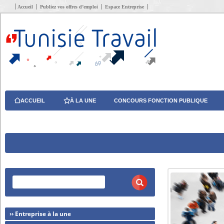
Accueil
Publiez vos offres d’emploi
Espace Entreprise
ACCUEIL
À LA UNE
CONCOURS FONCTION PUBLIQUE
›› Entreprise à la une