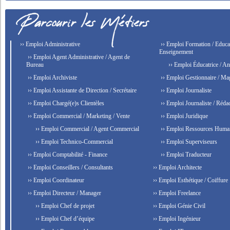
›› Emploi Administrative
›› Emploi Formation / Educat
Enseignement
›› Emploi Agent Administrative / Agent de
Bureau
›› Emploi Éducatrice / An
›› Emploi Archiviste
›› Emploi Gestionnaire / Ma
›› Emploi Assistante de Direction / Secrétaire
›› Emploi Journaliste
›› Emploi Chargé(e)s Clientèles
›› Emploi Journaliste / Rédac
›› Emploi Commercial / Marketing / Vente
›› Emploi Juridique
›› Emploi Commercial / Agent Commercial
›› Emploi Ressources Huma
›› Emploi Technico-Commercial
›› Emploi Superviseurs
›› Emploi Comptabilité - Finance
›› Emploi Traducteur
›› Emploi Conseillers / Consultants
›› Emploi Architecte
›› Emploi Coordinateur
›› Emploi Esthétique / Coiffure
›› Emploi Directeur / Manager
›› Emploi Freelance
›› Emploi Chef de projet
›› Emploi Génie Civil
›› Emploi Chef d’équipe
›› Emploi Ingénieur