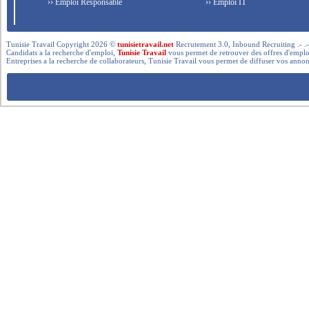
›› Emploi Responsable
›› Emploi IT
Tunisie Travail Copyright 2026 ©
tunisietravail.net
Recrutement 3.0, Inbound Recruiting .- .-.. --- 
Candidats a la recherche d'emploi,
Tunisie Travail
vous permet de retrouver des offres d'emploi 
Entreprises a la recherche de collaborateurs, Tunisie Travail vous permet de diffuser vos annon