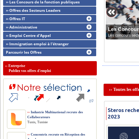
›› Les Concours de la fonction publiques
›› Offres des Secteurs Leaders
›› Offres IT
›› Administrative
Les Concour
›› Emploi Centre d'Appel
Les concours sect
›› Immigration emploi à l'étranger
Parcourir les Offres
››
Entreprise
Publiez vos offres d'emploi
›› Toutes les of
Steros reche
››
Industrie Multinational recrute des
2023
Collaborateurs
Tunis, Tunisie
››
Concentrix recrute en Réception des