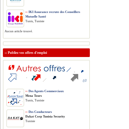
››
IKI Assurance recrute des Conseillers
Mutuelle Santé
Tunis, Tunisie
Aucun article trouvé.
››
Publiez vos offres d'emploi
››
Des Agents Commerciaux
Mena Tours
Tunis, Tunisie
››
Des Conducteurs
Dakat Corp Tunisia Security
Tunisie