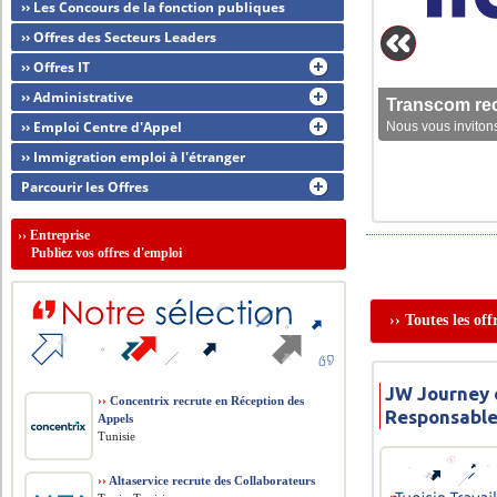
›› Les Concours de la fonction publiques
›› Offres des Secteurs Leaders
›› Offres IT
›› Administrative
Transcom rec
›› Emploi Centre d'Appel
Nous vous invitons
›› Immigration emploi à l'étranger
Parcourir les Offres
››
Entreprise
Publiez vos offres d'emploi
›› Toutes les of
JW Journey o
››
Concentrix recrute en Réception des
Responsable
Appels
Tunisie
››
Altaservice recrute des Collaborateurs