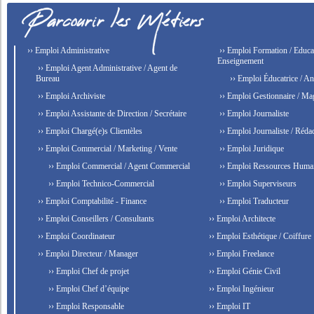
›› Emploi Administrative
›› Emploi Formation / Educat
Enseignement
›› Emploi Agent Administrative / Agent de
Bureau
›› Emploi Éducatrice / An
›› Emploi Archiviste
›› Emploi Gestionnaire / Ma
›› Emploi Assistante de Direction / Secrétaire
›› Emploi Journaliste
›› Emploi Chargé(e)s Clientèles
›› Emploi Journaliste / Rédac
›› Emploi Commercial / Marketing / Vente
›› Emploi Juridique
›› Emploi Commercial / Agent Commercial
›› Emploi Ressources Huma
›› Emploi Technico-Commercial
›› Emploi Superviseurs
›› Emploi Comptabilité - Finance
›› Emploi Traducteur
›› Emploi Conseillers / Consultants
›› Emploi Architecte
›› Emploi Coordinateur
›› Emploi Esthétique / Coiffure
›› Emploi Directeur / Manager
›› Emploi Freelance
›› Emploi Chef de projet
›› Emploi Génie Civil
›› Emploi Chef d’équipe
›› Emploi Ingénieur
›› Emploi Responsable
›› Emploi IT