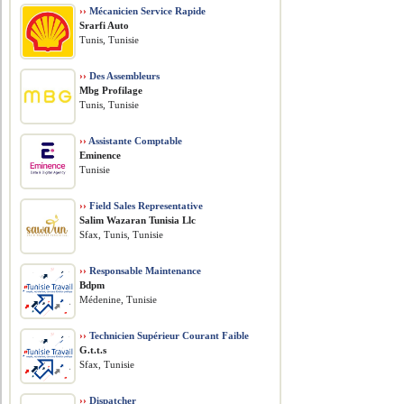
››
Mécanicien Service Rapide
Srarfi Auto
Tunis, Tunisie
››
Des Assembleurs
Mbg Profilage
Tunis, Tunisie
››
Assistante Comptable
Eminence
Tunisie
››
Field Sales Representative
Salim Wazaran Tunisia Llc
Sfax, Tunis, Tunisie
››
Responsable Maintenance
Bdpm
Médenine, Tunisie
››
Technicien Supérieur Courant Faible
G.t.t.s
Sfax, Tunisie
››
Dispatcher