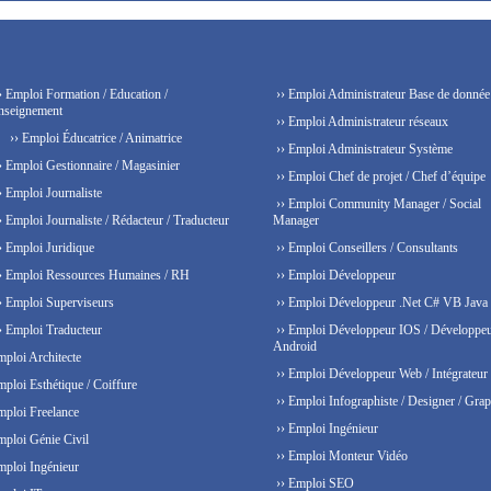
› Emploi Formation / Education /
›› Emploi Administrateur Base de donnée
nseignement
›› Emploi Administrateur réseaux
›› Emploi Éducatrice / Animatrice
›› Emploi Administrateur Système
› Emploi Gestionnaire / Magasinier
›› Emploi Chef de projet / Chef d’équipe
› Emploi Journaliste
›› Emploi Community Manager / Social
› Emploi Journaliste / Rédacteur / Traducteur
Manager
› Emploi Juridique
›› Emploi Conseillers / Consultants
› Emploi Ressources Humaines / RH
›› Emploi Développeur
› Emploi Superviseurs
›› Emploi Développeur .Net C# VB Java
› Emploi Traducteur
›› Emploi Développeur IOS / Développe
Android
mploi Architecte
›› Emploi Développeur Web / Intégrateur
mploi Esthétique / Coiffure
›› Emploi Infographiste / Designer / Grap
mploi Freelance
›› Emploi Ingénieur
mploi Génie Civil
›› Emploi Monteur Vidéo
mploi Ingénieur
›› Emploi SEO