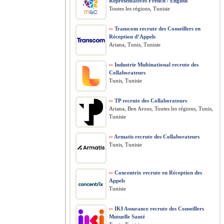
Representatives French / English
Toutes les régions, Tunisie
››
Transcom recrute des Conseillers en
Réception d’Appels
Ariana, Tunis, Tunisie
››
Industrie Multinational recrute des
Collaborateurs
Tunis, Tunisie
››
TP recrute des Collaborateurs
Ariana, Ben Arous, Toutes les régions, Tunis,
Tunisie
››
Armatis recrute des Collaborateurs
Tunis, Tunisie
››
Concentrix recrute en Réception des
Appels
Tunisie
››
IKI Assurance recrute des Conseillers
Mutuelle Santé