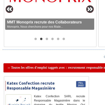
MMT Monoprix recrute des Collaborateurs
Monoprix, Nous cherchons pour nos filiale...
›› Toutes les offres d'emploi taggeés avec : recrutement responsable
Katex Confection recrute
Fév,
2022
Responsable Magasinière
Katex Confection SARL recrute
Responsable Magasinière dans le
domaine du textile Mission Qui