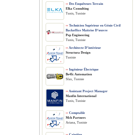
››
Des Enquêteurs Terrain
Elka Consulting
Tunis, Tunisie
››
Technicien Supérieur en Génie Civil
Backoffice Maitrise D’œuvre
Pep Engineering
Tunis, Tunisie
››
Architecte D’intérieur
Structura Design
Tunisie
››
Ingénieur Électrique
Be4Ic Automation
Sfax, Tunisie
››
Assistant Project Manager
Manfin International
Tunis, Tunisie
››
Comptable
Mch Partners
Ariana, Tunisie
››
Caissière