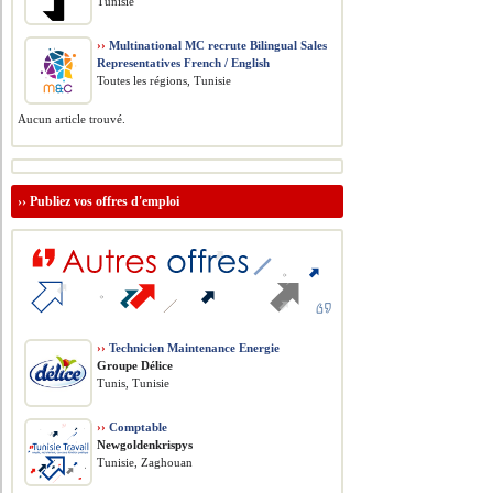
Tunisie
››
Multinational MC recrute Bilingual Sales
Representatives French / English
Toutes les régions, Tunisie
Aucun article trouvé.
››
Publiez vos offres d'emploi
››
Technicien Maintenance Energie
Groupe Délice
Tunis, Tunisie
››
Comptable
Newgoldenkrispys
Tunisie, Zaghouan