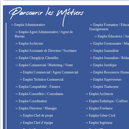
›› Emploi Administrative
›› Emploi Formation / Educat
Enseignement
›› Emploi Agent Administrative / Agent de
Bureau
›› Emploi Éducatrice / An
›› Emploi Archiviste
›› Emploi Gestionnaire / Ma
›› Emploi Assistante de Direction / Secrétaire
›› Emploi Journaliste
›› Emploi Chargé(e)s Clientèles
›› Emploi Journaliste / Rédac
›› Emploi Commercial / Marketing / Vente
›› Emploi Juridique
›› Emploi Commercial / Agent Commercial
›› Emploi Ressources Huma
›› Emploi Technico-Commercial
›› Emploi Superviseurs
›› Emploi Comptabilité - Finance
›› Emploi Traducteur
›› Emploi Conseillers / Consultants
›› Emploi Architecte
›› Emploi Coordinateur
›› Emploi Esthétique / Coiffure
›› Emploi Directeur / Manager
›› Emploi Freelance
›› Emploi Chef de projet
›› Emploi Génie Civil
›› Emploi Chef d’équipe
›› Emploi Ingénieur