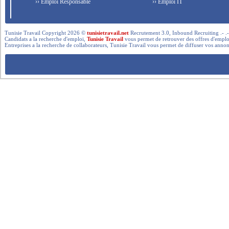
›› Emploi Responsable
›› Emploi IT
Tunisie Travail Copyright 2026 ©
tunisietravail.net
Recrutement 3.0, Inbound Recruiting .- .-.. --- 
Candidats a la recherche d'emploi,
Tunisie Travail
vous permet de retrouver des offres d'emploi 
Entreprises a la recherche de collaborateurs, Tunisie Travail vous permet de diffuser vos annon