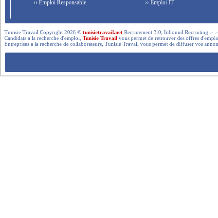
›› Emploi Responsable
›› Emploi IT
Tunisie Travail Copyright 2026 ©
tunisietravail.net
Recrutement 3.0, Inbound Recruiting .- .-.. --- 
Candidats a la recherche d'emploi,
Tunisie Travail
vous permet de retrouver des offres d'emploi 
Entreprises a la recherche de collaborateurs, Tunisie Travail vous permet de diffuser vos annon