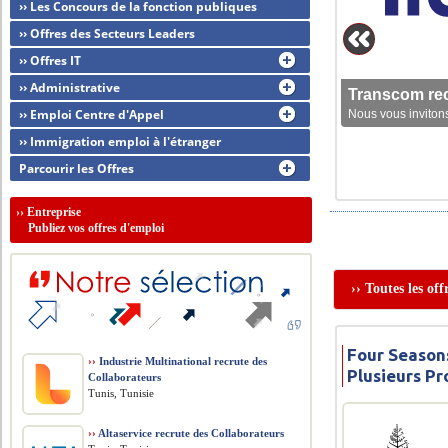
›› Les Concours de la fonction publiques
›› Offres des Secteurs Leaders
›› Offres IT
›› Administrative
Transcom rec
›› Emploi Centre d'Appel
Nous vous invitons
›› Immigration emploi à l'étranger
Parcourir les Offres
››
Entreprise
Publiez vos offres d'emploi
›› Toutes les of
Four Seasons
››
Industrie Multinational recrute des
Plusieurs Pr
Collaborateurs
Tunis, Tunisie
››
Altaservice recrute des Collaborateurs