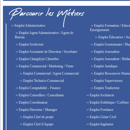
›› Emploi Administrative
›› Emploi Formation / Educat
Enseignement
›› Emploi Agent Administrative / Agent de
Bureau
›› Emploi Éducatrice / An
›› Emploi Archiviste
›› Emploi Gestionnaire / Ma
›› Emploi Assistante de Direction / Secrétaire
›› Emploi Journaliste
›› Emploi Chargé(e)s Clientèles
›› Emploi Journaliste / Rédac
›› Emploi Commercial / Marketing / Vente
›› Emploi Juridique
›› Emploi Commercial / Agent Commercial
›› Emploi Ressources Huma
›› Emploi Technico-Commercial
›› Emploi Superviseurs
›› Emploi Comptabilité - Finance
›› Emploi Traducteur
›› Emploi Conseillers / Consultants
›› Emploi Architecte
›› Emploi Coordinateur
›› Emploi Esthétique / Coiffure
›› Emploi Directeur / Manager
›› Emploi Freelance
›› Emploi Chef de projet
›› Emploi Génie Civil
›› Emploi Chef d’équipe
›› Emploi Ingénieur