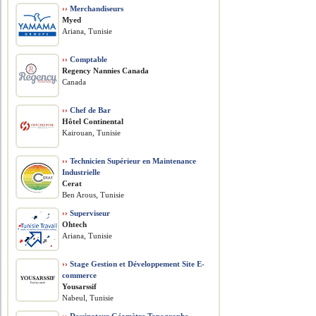
››
Merchandiseurs
Myed
Ariana, Tunisie
››
Comptable
Regency Nannies Canada
Canada
››
Chef de Bar
Hôtel Continental
Kairouan, Tunisie
››
Technicien Supérieur en Maintenance
Industrielle
Cerat
Ben Arous, Tunisie
››
Superviseur
Ohtech
Ariana, Tunisie
››
Stage Gestion et Développement Site E-
commerce
Yousarssif
Nabeul, Tunisie