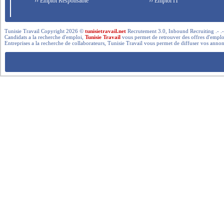
›› Emploi Responsable
›› Emploi IT
Tunisie Travail Copyright 2026 ©
tunisietravail.net
Recrutement 3.0, Inbound Recruiting .- .-.. --- 
Candidats a la recherche d'emploi,
Tunisie Travail
vous permet de retrouver des offres d'emploi 
Entreprises a la recherche de collaborateurs, Tunisie Travail vous permet de diffuser vos annon