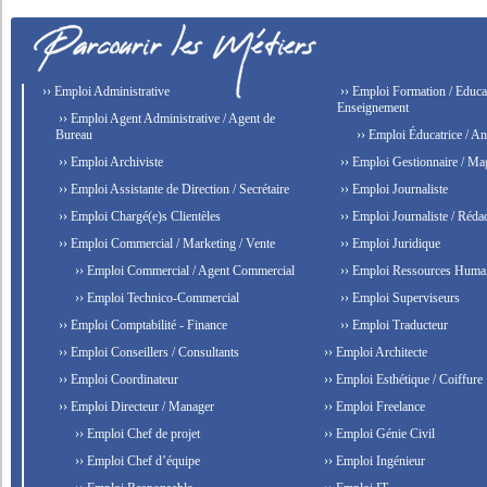
›› Emploi Administrative
›› Emploi Formation / Educat
Enseignement
›› Emploi Agent Administrative / Agent de
Bureau
›› Emploi Éducatrice / An
›› Emploi Archiviste
›› Emploi Gestionnaire / Ma
›› Emploi Assistante de Direction / Secrétaire
›› Emploi Journaliste
›› Emploi Chargé(e)s Clientèles
›› Emploi Journaliste / Rédac
›› Emploi Commercial / Marketing / Vente
›› Emploi Juridique
›› Emploi Commercial / Agent Commercial
›› Emploi Ressources Huma
›› Emploi Technico-Commercial
›› Emploi Superviseurs
›› Emploi Comptabilité - Finance
›› Emploi Traducteur
›› Emploi Conseillers / Consultants
›› Emploi Architecte
›› Emploi Coordinateur
›› Emploi Esthétique / Coiffure
›› Emploi Directeur / Manager
›› Emploi Freelance
›› Emploi Chef de projet
›› Emploi Génie Civil
›› Emploi Chef d’équipe
›› Emploi Ingénieur