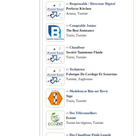
››
Responsable / Directeur Digital
Perfecto Kitchen
Ariana, Tunisie
››
Comptable Junior
The Best Assistance
Tunis, Tunisie
››
Chauffeur
Société Tunisienne Fluide
Tunis, Tunisie
››
Technicien
Fabrique De Cordage Et Scourtins
Tunisie, Zaghouan
››
Modeleur.se Bim sur Revit
Stge
Tunis, Tunisie
››
Des Téléconseillers
Ecozio
Toutes les régions, Tunisie
››
Des Chauffeur Poids Lourds