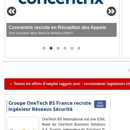
Concentrix recrute en Réception des Appels
Une success story dans le service client !
›› Toutes les offres d'emploi taggeés avec : recrutement ingénieurs ré
Groupe OneTech BS France recrute
Juil,
2023
Ingénieur Réseaux Sécurité
OneTech BS International est une ESN,
filiale de OneTech Business Solutions
S.A. Tunisie; intégrateur de Solutions IT.