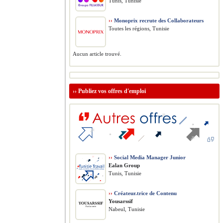
Tunis, Tunisie
››
Monoprix recrute des Collaborateurs
Toutes les régions, Tunisie
Aucun article trouvé.
››
Publiez vos offres d'emploi
››
Social Media Manager Junior
Ealan Group
Tunis, Tunisie
››
Créateur.trice de Contenu
Yousarssif
Nabeul, Tunisie