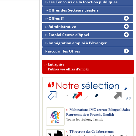
›› Les Concours de la fonction publiques
›› Offres des Secteurs Leaders
›› Offres IT
›› Administrative
›› Emploi Centre d'Appel
›› Immigration emploi à l'étranger
Parcourir les Offres
››
Entreprise
Publiez vos offres d'emploi
››
Multinational MC recrute Bilingual Sales
Representatives French / English
Toutes les régions, Tunisie
››
TP recrute des Collaborateurs