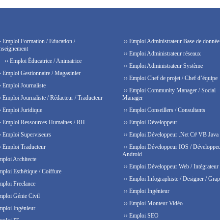
› Emploi Formation / Education /
›› Emploi Administrateur Base de donnée
nseignement
›› Emploi Administrateur réseaux
›› Emploi Éducatrice / Animatrice
›› Emploi Administrateur Système
› Emploi Gestionnaire / Magasinier
›› Emploi Chef de projet / Chef d’équipe
› Emploi Journaliste
›› Emploi Community Manager / Social
› Emploi Journaliste / Rédacteur / Traducteur
Manager
› Emploi Juridique
›› Emploi Conseillers / Consultants
› Emploi Ressources Humaines / RH
›› Emploi Développeur
› Emploi Superviseurs
›› Emploi Développeur .Net C# VB Java
› Emploi Traducteur
›› Emploi Développeur IOS / Développe
Android
mploi Architecte
›› Emploi Développeur Web / Intégrateur
mploi Esthétique / Coiffure
›› Emploi Infographiste / Designer / Grap
mploi Freelance
›› Emploi Ingénieur
mploi Génie Civil
›› Emploi Monteur Vidéo
mploi Ingénieur
›› Emploi SEO