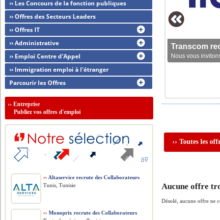
›› Les Concours de la fonction publiques
›› Offres des Secteurs Leaders
›› Offres IT
›› Administrative
Transcom rec
›› Emploi Centre d'Appel
Nous vous invitons
›› Immigration emploi à l'étranger
Parcourir les Offres
››
Entreprise
Publiez vos offres d'emploi
›› Toutes les o
››
Altaservice recrute des Collaborateurs
Aucune offre tr
Tunis, Tunisie
Désolé, aucune offre ne 
››
Monoprix recrute des Collaborateurs