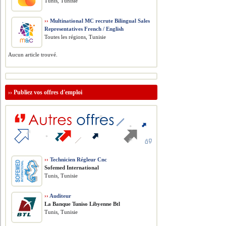
Tunis, Tunisie
››
Multinational MC recrute Bilingual Sales
Representatives French / English
Toutes les régions, Tunisie
Aucun article trouvé.
››
Publiez vos offres d'emploi
››
Technicien Régleur Cnc
Sofemed International
Tunis, Tunisie
››
Auditeur
La Banque Tuniso Libyenne Btl
Tunis, Tunisie