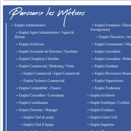
›› Emploi Administrative
›› Emploi Formation / Educat
Enseignement
›› Emploi Agent Administrative / Agent de
Bureau
›› Emploi Éducatrice / An
›› Emploi Archiviste
›› Emploi Gestionnaire / Ma
›› Emploi Assistante de Direction / Secrétaire
›› Emploi Journaliste
›› Emploi Chargé(e)s Clientèles
›› Emploi Journaliste / Rédac
›› Emploi Commercial / Marketing / Vente
›› Emploi Juridique
›› Emploi Commercial / Agent Commercial
›› Emploi Ressources Huma
›› Emploi Technico-Commercial
›› Emploi Superviseurs
›› Emploi Comptabilité - Finance
›› Emploi Traducteur
›› Emploi Conseillers / Consultants
›› Emploi Architecte
›› Emploi Coordinateur
›› Emploi Esthétique / Coiffure
›› Emploi Directeur / Manager
›› Emploi Freelance
›› Emploi Chef de projet
›› Emploi Génie Civil
›› Emploi Chef d’équipe
›› Emploi Ingénieur