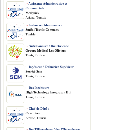
››
Assistante Administrative et
Commerciale
Medquick
Ariana, Tunisie
››
Technicien Maintenance
Smifal Textile Company
Tunisie
››
Nutritionniste / Diététicienne
Groupe Médical Les Oliviers
Tunis, Tunisie
››
Ingénieur / Technicien Supérieur
Société Sem
Tunis, Tunisie
››
Des Ingénieurs
High Technology Integrator Hti
Tunis, Tunisie
››
Chef de Dépôt
Casa Deco
Bizerte, Tunisie
››
Des Télévendeurs / des Télévendeuses