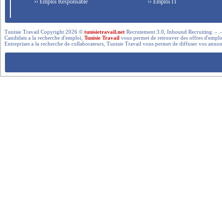
›› Emploi Responsable
›› Emploi IT
Tunisie Travail Copyright 2026 ©
tunisietravail.net
Recrutement 3.0, Inbound Recruiting .- .-.. --- 
Candidats a la recherche d'emploi,
Tunisie Travail
vous permet de retrouver des offres d'emploi 
Entreprises a la recherche de collaborateurs, Tunisie Travail vous permet de diffuser vos annon