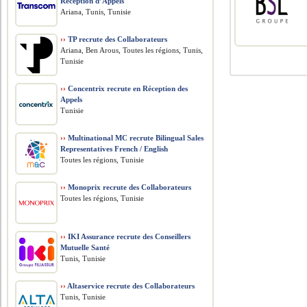
Réception d’Appels
Ariana, Tunis, Tunisie
››
TP recrute des Collaborateurs
Ariana, Ben Arous, Toutes les régions, Tunis,
Tunisie
››
Concentrix recrute en Réception des
Appels
Tunisie
››
Multinational MC recrute Bilingual Sales
Representatives French / English
Toutes les régions, Tunisie
››
Monoprix recrute des Collaborateurs
Toutes les régions, Tunisie
››
IKI Assurance recrute des Conseillers
Mutuelle Santé
Tunis, Tunisie
››
Altaservice recrute des Collaborateurs
Tunis, Tunisie