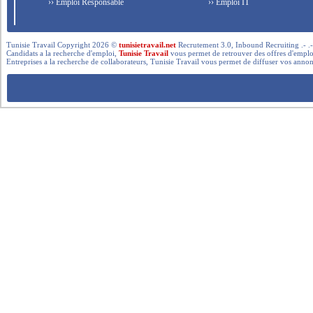
›› Emploi Responsable
›› Emploi IT
Tunisie Travail Copyright 2026 ©
tunisietravail.net
Recrutement 3.0, Inbound Recruiting .- .-.. --- 
Candidats a la recherche d'emploi,
Tunisie Travail
vous permet de retrouver des offres d'emploi 
Entreprises a la recherche de collaborateurs, Tunisie Travail vous permet de diffuser vos annon