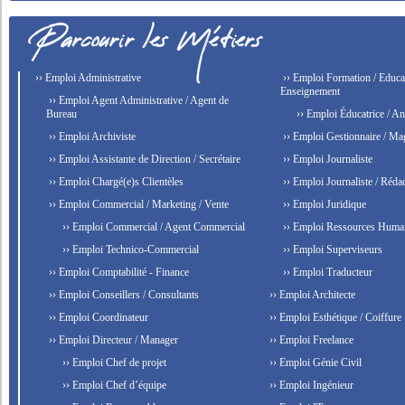
›› Emploi Administrative
›› Emploi Formation / Educat
Enseignement
›› Emploi Agent Administrative / Agent de
Bureau
›› Emploi Éducatrice / An
›› Emploi Archiviste
›› Emploi Gestionnaire / Ma
›› Emploi Assistante de Direction / Secrétaire
›› Emploi Journaliste
›› Emploi Chargé(e)s Clientèles
›› Emploi Journaliste / Rédac
›› Emploi Commercial / Marketing / Vente
›› Emploi Juridique
›› Emploi Commercial / Agent Commercial
›› Emploi Ressources Huma
›› Emploi Technico-Commercial
›› Emploi Superviseurs
›› Emploi Comptabilité - Finance
›› Emploi Traducteur
›› Emploi Conseillers / Consultants
›› Emploi Architecte
›› Emploi Coordinateur
›› Emploi Esthétique / Coiffure
›› Emploi Directeur / Manager
›› Emploi Freelance
›› Emploi Chef de projet
›› Emploi Génie Civil
›› Emploi Chef d’équipe
›› Emploi Ingénieur