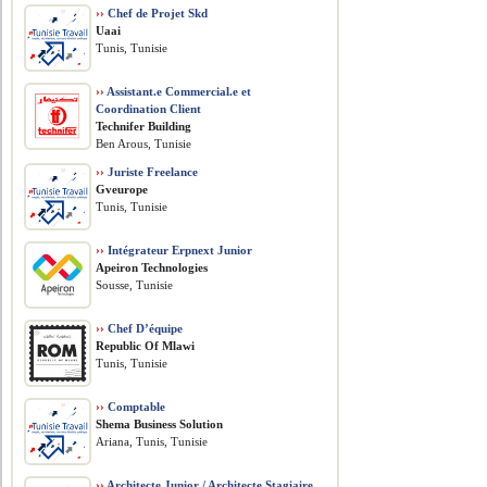
››
Chef de Projet Skd
Uaai
Tunis, Tunisie
››
Assistant.e Commercial.e et
Coordination Client
Technifer Building
Ben Arous, Tunisie
››
Juriste Freelance
Gveurope
Tunis, Tunisie
››
Intégrateur Erpnext Junior
Apeiron Technologies
Sousse, Tunisie
››
Chef D’équipe
Republic Of Mlawi
Tunis, Tunisie
››
Comptable
Shema Business Solution
Ariana, Tunis, Tunisie
››
Architecte Junior / Architecte Stagiaire