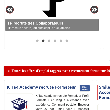
TP recrute des Collaborateurs
TP recrute encore, toujours et plus que jamais !
›› Toutes les offres d'emploi taggeés avec : recrutement formateur 2
K Tag Academy recrute Formateur
Smile
Mai,
2025
Acco
K Tag Academy recrute Formateur Profil
Form
Formateur en langue allemande avec
expérience Comment postuler Envoyer
votre cv par Email Ville › Monastir