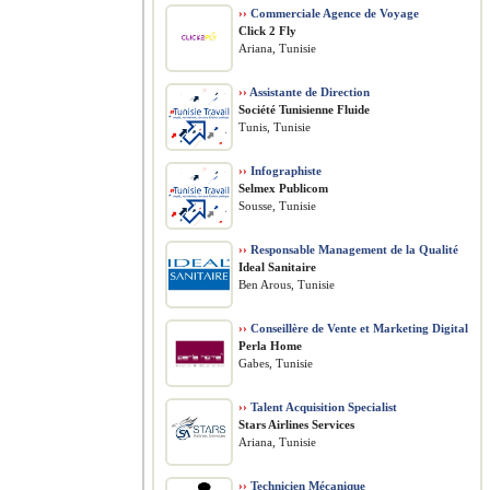
››
Commerciale Agence de Voyage
Click 2 Fly
Ariana, Tunisie
››
Assistante de Direction
Société Tunisienne Fluide
Tunis, Tunisie
››
Infographiste
Selmex Publicom
Sousse, Tunisie
››
Responsable Management de la Qualité
Ideal Sanitaire
Ben Arous, Tunisie
››
Conseillère de Vente et Marketing Digital
Perla Home
Gabes, Tunisie
››
Talent Acquisition Specialist
Stars Airlines Services
Ariana, Tunisie
››
Technicien Mécanique