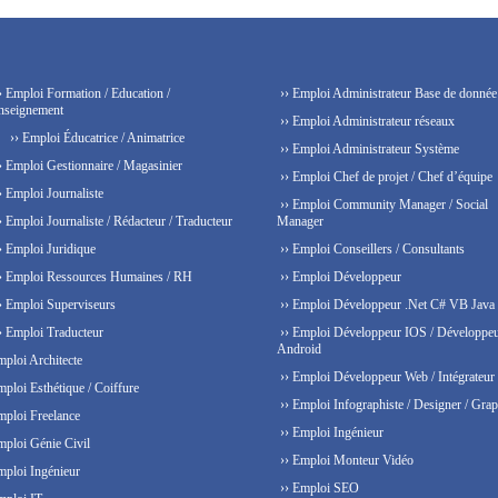
› Emploi Formation / Education /
›› Emploi Administrateur Base de donnée
nseignement
›› Emploi Administrateur réseaux
›› Emploi Éducatrice / Animatrice
›› Emploi Administrateur Système
› Emploi Gestionnaire / Magasinier
›› Emploi Chef de projet / Chef d’équipe
› Emploi Journaliste
›› Emploi Community Manager / Social
› Emploi Journaliste / Rédacteur / Traducteur
Manager
› Emploi Juridique
›› Emploi Conseillers / Consultants
› Emploi Ressources Humaines / RH
›› Emploi Développeur
› Emploi Superviseurs
›› Emploi Développeur .Net C# VB Java
› Emploi Traducteur
›› Emploi Développeur IOS / Développe
Android
mploi Architecte
›› Emploi Développeur Web / Intégrateur
mploi Esthétique / Coiffure
›› Emploi Infographiste / Designer / Grap
mploi Freelance
›› Emploi Ingénieur
mploi Génie Civil
›› Emploi Monteur Vidéo
mploi Ingénieur
›› Emploi SEO