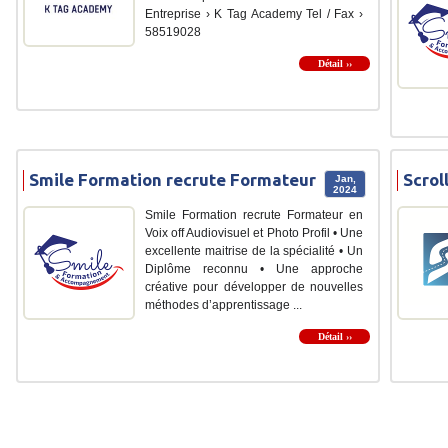
Entreprise › K Tag Academy Tel / Fax ›
58519028
Détail ››
Smile Formation recrute Formateur
Scrol
Jan,
2024
Smile Formation recrute Formateur en
Voix off Audiovisuel et Photo Profil • Une
excellente maitrise de la spécialité • Un
Diplôme reconnu • Une approche
créative pour développer de nouvelles
méthodes d’apprentissage ...
Détail ››