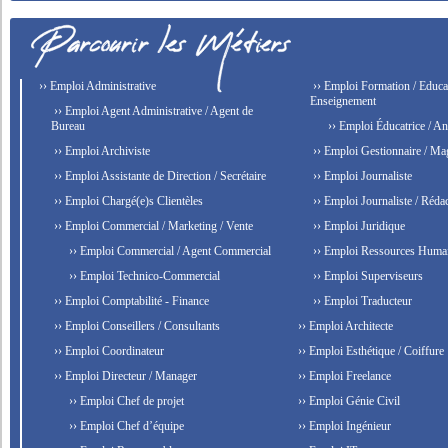
›› Emploi Administrative
›› Emploi Formation / Educat
Enseignement
›› Emploi Agent Administrative / Agent de
Bureau
›› Emploi Éducatrice / An
›› Emploi Archiviste
›› Emploi Gestionnaire / Ma
›› Emploi Assistante de Direction / Secrétaire
›› Emploi Journaliste
›› Emploi Chargé(e)s Clientèles
›› Emploi Journaliste / Rédac
›› Emploi Commercial / Marketing / Vente
›› Emploi Juridique
›› Emploi Commercial / Agent Commercial
›› Emploi Ressources Huma
›› Emploi Technico-Commercial
›› Emploi Superviseurs
›› Emploi Comptabilité - Finance
›› Emploi Traducteur
›› Emploi Conseillers / Consultants
›› Emploi Architecte
›› Emploi Coordinateur
›› Emploi Esthétique / Coiffure
›› Emploi Directeur / Manager
›› Emploi Freelance
›› Emploi Chef de projet
›› Emploi Génie Civil
›› Emploi Chef d’équipe
›› Emploi Ingénieur