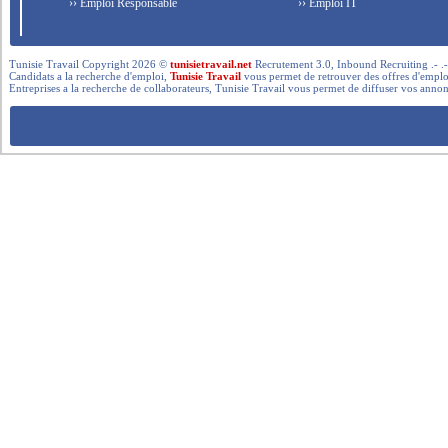
›› Emploi Responsable
›› Emploi IT
Tunisie Travail Copyright 2026 ©
tunisietravail.net
Recrutement 3.0, Inbound Recruiting .- .-.. --- 
Candidats a la recherche d'emploi,
Tunisie Travail
vous permet de retrouver des offres d'emploi 
Entreprises a la recherche de collaborateurs, Tunisie Travail vous permet de diffuser vos annon