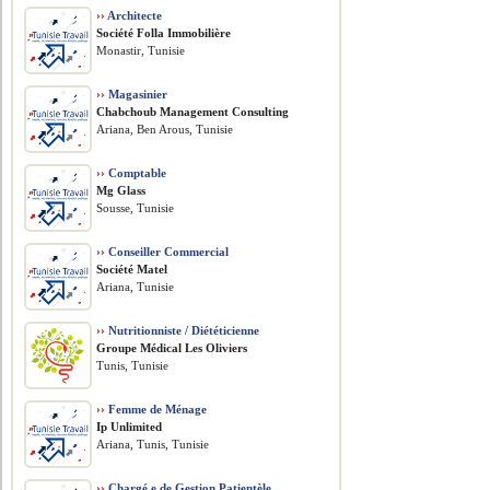
››
Architecte
Société Folla Immobilière
Monastir, Tunisie
››
Magasinier
Chabchoub Management Consulting
Ariana, Ben Arous, Tunisie
››
Comptable
Mg Glass
Sousse, Tunisie
››
Conseiller Commercial
Société Matel
Ariana, Tunisie
››
Nutritionniste / Diététicienne
Groupe Médical Les Oliviers
Tunis, Tunisie
››
Femme de Ménage
Ip Unlimited
Ariana, Tunis, Tunisie
››
Chargé.e de Gestion Patientèle