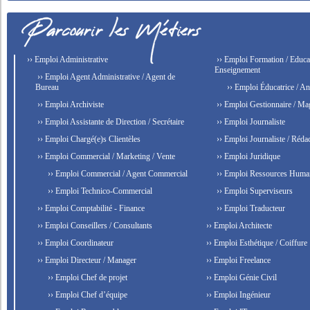
›› Emploi Administrative
›› Emploi Formation / Educat
Enseignement
›› Emploi Agent Administrative / Agent de
Bureau
›› Emploi Éducatrice / An
›› Emploi Archiviste
›› Emploi Gestionnaire / Ma
›› Emploi Assistante de Direction / Secrétaire
›› Emploi Journaliste
›› Emploi Chargé(e)s Clientèles
›› Emploi Journaliste / Rédac
›› Emploi Commercial / Marketing / Vente
›› Emploi Juridique
›› Emploi Commercial / Agent Commercial
›› Emploi Ressources Huma
›› Emploi Technico-Commercial
›› Emploi Superviseurs
›› Emploi Comptabilité - Finance
›› Emploi Traducteur
›› Emploi Conseillers / Consultants
›› Emploi Architecte
›› Emploi Coordinateur
›› Emploi Esthétique / Coiffure
›› Emploi Directeur / Manager
›› Emploi Freelance
›› Emploi Chef de projet
›› Emploi Génie Civil
›› Emploi Chef d’équipe
›› Emploi Ingénieur