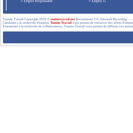
›› Emploi Responsable
›› Emploi IT
Tunisie Travail Copyright 2026 ©
tunisietravail.net
Recrutement 3.0, Inbound Recruiting .- .-.. --- 
Candidats a la recherche d'emploi,
Tunisie Travail
vous permet de retrouver des offres d'emploi 
Entreprises a la recherche de collaborateurs, Tunisie Travail vous permet de diffuser vos annon