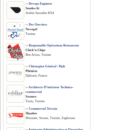
››
Devops Engineer
Sondos Ai
Arabie Saoudite KSA
››
Des Ouvriers
Novogel
Tunisie
››
Responsable Opérations Restaurant
Chick’n Chips
Ben Arous, Tunisie
››
Chirurgien Général / Hpb
Phénicia
Djibouti, France
››
Architecte D’intérieur Technico-
commercial
Soamco
Tunis, Tunisie
››
Commercial Terrain
Shauber
Monastir, Sousse, Tunisie, Zaghouan
››
Assistante Administrative et Financière