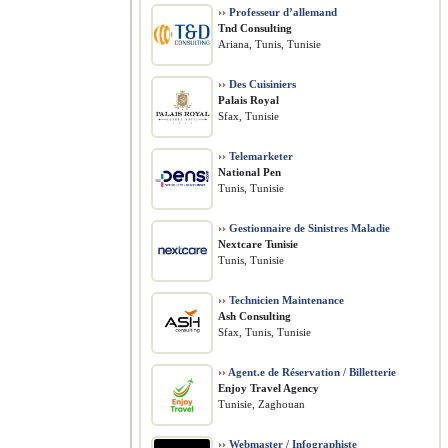
››
Professeur d’allemand
Tnd Consulting
Ariana, Tunis, Tunisie
››
Des Cuisiniers
Palais Royal
Sfax, Tunisie
››
Telemarketer
National Pen
Tunis, Tunisie
››
Gestionnaire de Sinistres Maladie
Nextcare Tunisie
Tunis, Tunisie
››
Technicien Maintenance
Ash Consulting
Sfax, Tunis, Tunisie
››
Agent.e de Réservation / Billetterie
Enjoy Travel Agency
Tunisie, Zaghouan
››
Webmaster / Infographiste