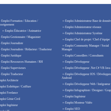
› Emploi Formation / Education /
›› Emploi Administrateur Base de donnée
nseignement
›› Emploi Administrateur réseaux
›› Emploi Éducatrice / Animatrice
›› Emploi Administrateur Système
› Emploi Gestionnaire / Magasinier
›› Emploi Chef de projet / Chef d’équipe
› Emploi Journaliste
›› Emploi Community Manager / Social
› Emploi Journaliste / Rédacteur / Traducteur
Manager
› Emploi Juridique
›› Emploi Conseillers / Consultants
› Emploi Ressources Humaines / RH
›› Emploi Développeur
› Emploi Superviseurs
›› Emploi Développeur .Net C# VB Java
› Emploi Traducteur
›› Emploi Développeur IOS / Développe
Android
mploi Architecte
›› Emploi Développeur Web / Intégrateur
mploi Esthétique / Coiffure
›› Emploi Infographiste / Designer / Grap
mploi Freelance
›› Emploi Ingénieur
mploi Génie Civil
›› Emploi Monteur Vidéo
mploi Ingénieur
›› Emploi SEO