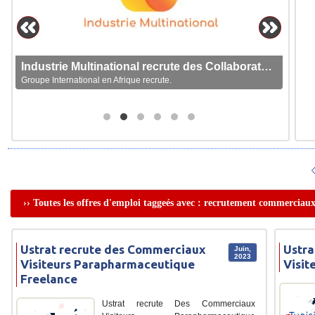
Industrie Multinational recrute des Collaborateurs
Groupe International en Afrique recrute.
›› Toutes les offres d'emploi taggeés avec : recrutement commerciaux
Ustrat recrute des Commerciaux
Ustra
Juin,
2023
Visiteurs Parapharmaceutique
Visit
Freelance
Ustrat recrute Des Commerciaux