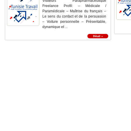
Visiteurs Parapharmaceutique
Freelance Profil: – Médicale /
Paramédicale – Maîtrise du français –
Le sens du contact et de la persuasion
– Voiture personnelle – Présentable,
dynamique et ...
Détail ››