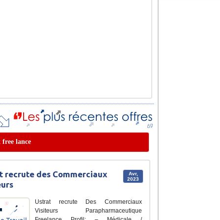
 free lance
t recrute des Commerciaux
Avr,
2023
eurs
Ustrat recrute Des Commerciaux
Visiteurs Parapharmaceutique
Freelance Profil: – Médicale /