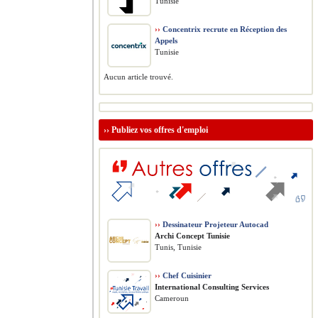
Tunisie
››
Concentrix recrute en Réception des
Appels
Tunisie
Aucun article trouvé.
››
Publiez vos offres d'emploi
››
Dessinateur Projeteur Autocad
Archi Concept Tunisie
Tunis, Tunisie
››
Chef Cuisinier
International Consulting Services
Cameroun