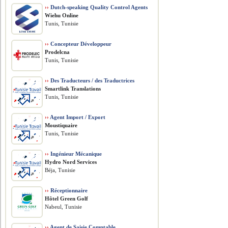
››
Dutch-speaking Quality Control Agents
Wiehu Online
Tunis, Tunisie
››
Concepteur Développeur
Prodelcna
Tunis, Tunisie
››
Des Traducteurs / des Traductrices
Smartlink Translations
Tunis, Tunisie
››
Agent Import / Export
Moustiquaire
Tunis, Tunisie
››
Ingénieur Mécanique
Hydro Nord Services
Béja, Tunisie
››
Réceptionnaire
Hôtel Green Golf
Nabeul, Tunisie
››
Agent de Saisie Comptable