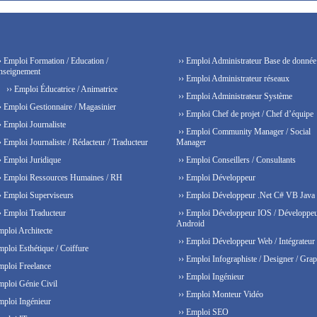
› Emploi Formation / Education /
›› Emploi Administrateur Base de donnée
nseignement
›› Emploi Administrateur réseaux
›› Emploi Éducatrice / Animatrice
›› Emploi Administrateur Système
› Emploi Gestionnaire / Magasinier
›› Emploi Chef de projet / Chef d’équipe
› Emploi Journaliste
›› Emploi Community Manager / Social
› Emploi Journaliste / Rédacteur / Traducteur
Manager
› Emploi Juridique
›› Emploi Conseillers / Consultants
› Emploi Ressources Humaines / RH
›› Emploi Développeur
› Emploi Superviseurs
›› Emploi Développeur .Net C# VB Java
› Emploi Traducteur
›› Emploi Développeur IOS / Développe
Android
mploi Architecte
›› Emploi Développeur Web / Intégrateur
mploi Esthétique / Coiffure
›› Emploi Infographiste / Designer / Grap
mploi Freelance
›› Emploi Ingénieur
mploi Génie Civil
›› Emploi Monteur Vidéo
mploi Ingénieur
›› Emploi SEO