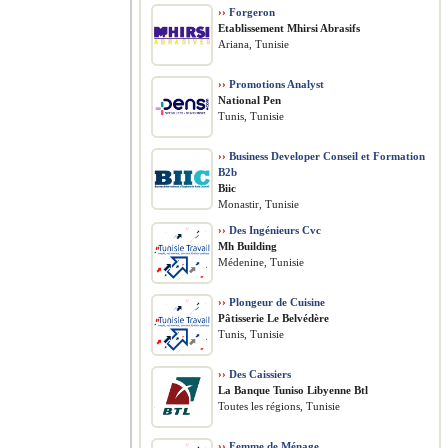
››
Forgeron
Etablissement Mhirsi Abrasifs
Ariana, Tunisie
››
Promotions Analyst
National Pen
Tunis, Tunisie
››
Business Developer Conseil et Formation
B2b
Biic
Monastir, Tunisie
››
Des Ingénieurs Cvc
Mh Building
Médenine, Tunisie
››
Plongeur de Cuisine
Pâtisserie Le Belvédère
Tunis, Tunisie
››
Des Caissiers
La Banque Tuniso Libyenne Btl
Toutes les régions, Tunisie
››
Femme de Ménage