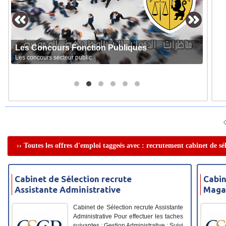
Les Concours Fonction Publiques
Les concours secteur public
›› Toutes les offres d'emploi taggeés avec : recrutement cabinet de sé
Cabinet de Sélection recrute
Cabin
Assistante Administrative
Magas
Cabinet de Sélection recrute Assistante
Administrative Pour effectuer les taches
suivantes : Gestion Administrative : Suivi