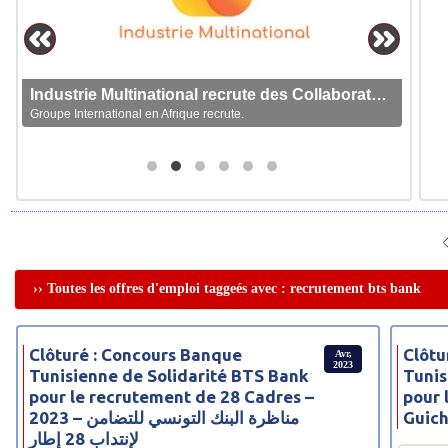
Industrie Multinational recrute des Collaborateurs
Groupe International en Afrique recrute.
›› Toutes les offres d'emploi taggeés avec : recrutement bts bank
Clôturé : Concours Banque
Clôtu
Avr,
2023
Tunisienne de Solidarité BTS Bank
Tunis
pour le recrutement de 28 Cadres –
pour 
2023 – مناظرة البنك التونسي للتضامن
Guich
لإنتداب 28 إطار