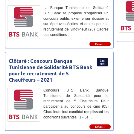
La Banque Tunisienne de Solidarité
BTS Bank se propose d’organiser un
concours public externe sur dossier et
sur épreuves écrites et orales pour le
recrutement de vingt-neuf (28) Cadres
Les conditions : ...
Détail ››
Clôturé : Concours Banque
Jan,
2021
Tunisienne de Solidarité BTS Bank
pour le recrutement de 5
Chauffeurs – 2021
Concours BTS Bank Banque
Tunisienne de Solidarité pour le
recrutement de 5 Chauffeurs Peut
participer à au concours de cinq (05)
Chauffeurs tout candidat remplissant les
conditions suivantes : 1 - Le ...
Détail ››