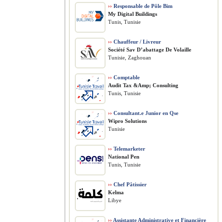
››
Responsable de Pôle Bim
My Digital Buildings
Tunis, Tunisie
››
Chauffeur / Livreur
Société Sav D’abattage De Volaille
Tunisie, Zaghouan
››
Comptable
Audit Tax &Amp; Consulting
Tunis, Tunisie
››
Consultant.e Junior en Qse
Wipro Solutions
Tunisie
››
Telemarketer
National Pen
Tunis, Tunisie
››
Chef Pâtissier
Kelma
Libye
››
Assistante Administrative et Financière