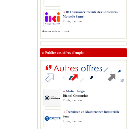
››
IKI Assurance recrute des Conseillers
Mutuelle Santé
Tunis, Tunisie
Aucun article trouvé.
››
Publiez vos offres d'emploi
››
Media Design
Digital Citizenship
Tunis, Tunisie
››
Technicien en Maintenance Industrielle
Semi
Tunis, Tunisie