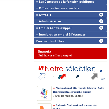
›› Les Concours de la fonction publiques
›› Offres des Secteurs Leaders
›› Offres IT
›› Administrative
›› Emploi Centre d'Appel
›› Immigration emploi à l'étranger
Parcourir les Offres
››
Entreprise
Publiez vos offres d'emploi
››
Multinational MC recrute Bilingual Sales
Representatives French / English
Toutes les régions, Tunisie
››
Industrie Multinational recrute des