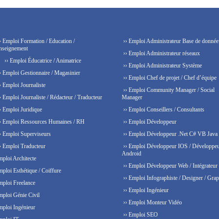
› Emploi Formation / Education /
›› Emploi Administrateur Base de donnée
nseignement
›› Emploi Administrateur réseaux
›› Emploi Éducatrice / Animatrice
›› Emploi Administrateur Système
› Emploi Gestionnaire / Magasinier
›› Emploi Chef de projet / Chef d’équipe
› Emploi Journaliste
›› Emploi Community Manager / Social
› Emploi Journaliste / Rédacteur / Traducteur
Manager
› Emploi Juridique
›› Emploi Conseillers / Consultants
› Emploi Ressources Humaines / RH
›› Emploi Développeur
› Emploi Superviseurs
›› Emploi Développeur .Net C# VB Java
› Emploi Traducteur
›› Emploi Développeur IOS / Développe
Android
mploi Architecte
›› Emploi Développeur Web / Intégrateur
mploi Esthétique / Coiffure
›› Emploi Infographiste / Designer / Grap
mploi Freelance
›› Emploi Ingénieur
mploi Génie Civil
›› Emploi Monteur Vidéo
mploi Ingénieur
›› Emploi SEO