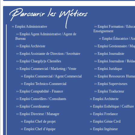
›› Emploi Administrative
›› Emploi Formation / Educat
Enseignement
›› Emploi Agent Administrative / Agent de
Bureau
›› Emploi Éducatrice / An
›› Emploi Archiviste
›› Emploi Gestionnaire / Ma
›› Emploi Assistante de Direction / Secrétaire
›› Emploi Journaliste
›› Emploi Chargé(e)s Clientèles
›› Emploi Journaliste / Rédac
›› Emploi Commercial / Marketing / Vente
›› Emploi Juridique
›› Emploi Commercial / Agent Commercial
›› Emploi Ressources Huma
›› Emploi Technico-Commercial
›› Emploi Superviseurs
›› Emploi Comptabilité - Finance
›› Emploi Traducteur
›› Emploi Conseillers / Consultants
›› Emploi Architecte
›› Emploi Coordinateur
›› Emploi Esthétique / Coiffure
›› Emploi Directeur / Manager
›› Emploi Freelance
›› Emploi Chef de projet
›› Emploi Génie Civil
›› Emploi Chef d’équipe
›› Emploi Ingénieur