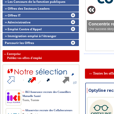
›› Les Concours de la fonction publiques
›› Offres des Secteurs Leaders
›› Offres IT
›› Administrative
Concentrix r
›› Emploi Centre d'Appel
Une success story 
›› Immigration emploi à l'étranger
Parcourir les Offres
››
Entreprise
Publiez vos offres d'emploi
›› Toutes les o
Optyline re
››
IKI Assurance recrute des Conseillers
Mutuelle Santé
Tunis, Tunisie
››
Altaservice recrute des Collaborateurs