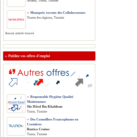
Ariana, Tunis, Tunisie
››
Monoprix recrute des Collaborateurs
Toutes les régions, Tunisie
Aucun article trouvé.
››
Publiez vos offres d'emploi
››
Responsable Hygiène Qualité
Maintenance
Sht Hôtel Ibn Khaldoun
Tunis, Tunisie
››
Des Conseillers Francophones en
Croisières
Rustica Cruises
Tunis, Tunisie