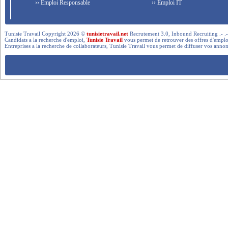
›› Emploi Responsable
›› Emploi IT
Tunisie Travail Copyright 2026 ©
tunisietravail.net
Recrutement 3.0, Inbound Recruiting .- .-.. --- 
Candidats a la recherche d'emploi,
Tunisie Travail
vous permet de retrouver des offres d'emploi 
Entreprises a la recherche de collaborateurs, Tunisie Travail vous permet de diffuser vos annon