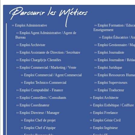
›› Emploi Administrative
›› Emploi Formation / Educat
Enseignement
›› Emploi Agent Administrative / Agent de
Bureau
›› Emploi Éducatrice / An
›› Emploi Archiviste
›› Emploi Gestionnaire / Ma
›› Emploi Assistante de Direction / Secrétaire
›› Emploi Journaliste
›› Emploi Chargé(e)s Clientèles
›› Emploi Journaliste / Rédac
›› Emploi Commercial / Marketing / Vente
›› Emploi Juridique
›› Emploi Commercial / Agent Commercial
›› Emploi Ressources Huma
›› Emploi Technico-Commercial
›› Emploi Superviseurs
›› Emploi Comptabilité - Finance
›› Emploi Traducteur
›› Emploi Conseillers / Consultants
›› Emploi Architecte
›› Emploi Coordinateur
›› Emploi Esthétique / Coiffure
›› Emploi Directeur / Manager
›› Emploi Freelance
›› Emploi Chef de projet
›› Emploi Génie Civil
›› Emploi Chef d’équipe
›› Emploi Ingénieur