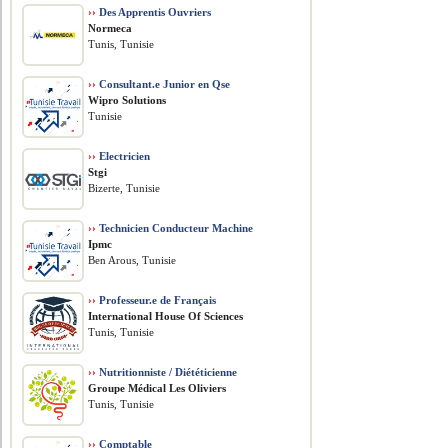
››
Des Apprentis Ouvriers
Normeca
Tunis, Tunisie
››
Consultant.e Junior en Qse
Wipro Solutions
Tunisie
››
Electricien
Stgi
Bizerte, Tunisie
››
Technicien Conducteur Machine
Ipmc
Ben Arous, Tunisie
››
Professeur.e de Français
International House Of Sciences
Tunis, Tunisie
››
Nutritionniste / Diététicienne
Groupe Médical Les Oliviers
Tunis, Tunisie
››
Comptable