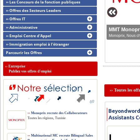
›› Les Concours de la fonction publiques
›› Offres des Secteurs Leaders
›› Offres IT
›› Administrative
MMT Monoprix
›› Emploi Centre d'Appel
Monoprix, Nous che
›› Immigration emploi à l'étranger
Parcourir les Offres
››
Entreprise
Publiez vos offres d'emploi
›› Toutes les of
Beyondwords
››
Monoprix recrute des Collaborateurs
Assistants 
Toutes les régions, Tunisie
››
Multinational MC recrute Bilingual Sales