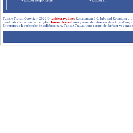
›› Emploi Responsable
›› Emploi IT
Tunisie Travail Copyright 2026 ©
tunisietravail.net
Recrutement 3.0, Inbound Recruiting .- .-.. --- 
Candidats a la recherche d'emploi,
Tunisie Travail
vous permet de retrouver des offres d'emploi 
Entreprises a la recherche de collaborateurs, Tunisie Travail vous permet de diffuser vos annon