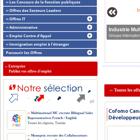
›› Les Concours de la fonction publiques
›› Offres des Secteurs Leaders
›› Offres IT
›› Administrative
›› Emploi Centre d'Appel
Groupe Internation
›› Immigration emploi à l'étranger
Parcourir les Offres
››
Entreprise
Publiez vos offres d'emploi
›› Toutes les of
Cofomo Cana
››
Multinational MC recrute Bilingual Sales
Développeur
Representatives French / English
Toutes les régions, Tunisie
››
Monoprix recrute des Collaborateurs