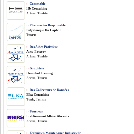
››
Comptable
Hb Consulting
Ariana, Tunisie
››
Pharmacien Responsable
Polyclinique Du Capbon
Tunisie
››
Des Aides Pâtissière
Ayco Factory
Ariana, Tunisie
››
Graphiste
Hannibal Training
Ariana, Tunisie
››
Des Collecteurs de Données
Elka Consulting
Tunis, Tunisie
››
Tourneur
Etablissement Mhirsi Abrasifs
Ariana, Tunisie
››
Technicien Maintenance Industrielle