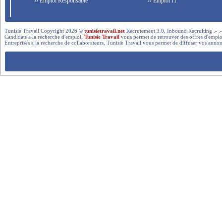
›› Emploi Responsable
›› Emploi IT
Tunisie Travail Copyright 2026 ©
tunisietravail.net
Recrutement 3.0, Inbound Recruiting .- .-.. --- 
Candidats a la recherche d'emploi,
Tunisie Travail
vous permet de retrouver des offres d'emploi 
Entreprises a la recherche de collaborateurs, Tunisie Travail vous permet de diffuser vos annon