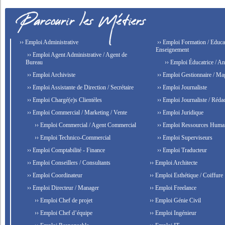
›› Emploi Administrative
›› Emploi Formation / Educat
Enseignement
›› Emploi Agent Administrative / Agent de
Bureau
›› Emploi Éducatrice / An
›› Emploi Archiviste
›› Emploi Gestionnaire / Ma
›› Emploi Assistante de Direction / Secrétaire
›› Emploi Journaliste
›› Emploi Chargé(e)s Clientèles
›› Emploi Journaliste / Rédac
›› Emploi Commercial / Marketing / Vente
›› Emploi Juridique
›› Emploi Commercial / Agent Commercial
›› Emploi Ressources Huma
›› Emploi Technico-Commercial
›› Emploi Superviseurs
›› Emploi Comptabilité - Finance
›› Emploi Traducteur
›› Emploi Conseillers / Consultants
›› Emploi Architecte
›› Emploi Coordinateur
›› Emploi Esthétique / Coiffure
›› Emploi Directeur / Manager
›› Emploi Freelance
›› Emploi Chef de projet
›› Emploi Génie Civil
›› Emploi Chef d’équipe
›› Emploi Ingénieur