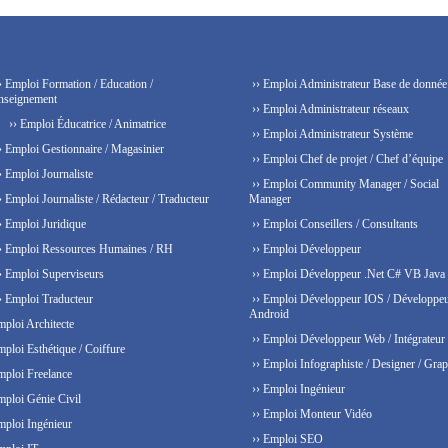
› Emploi Formation / Education /
›› Emploi Administrateur Base de donnée
nseignement
›› Emploi Administrateur réseaux
›› Emploi Éducatrice / Animatrice
›› Emploi Administrateur Système
› Emploi Gestionnaire / Magasinier
›› Emploi Chef de projet / Chef d’équipe
› Emploi Journaliste
›› Emploi Community Manager / Social
› Emploi Journaliste / Rédacteur / Traducteur
Manager
› Emploi Juridique
›› Emploi Conseillers / Consultants
› Emploi Ressources Humaines / RH
›› Emploi Développeur
› Emploi Superviseurs
›› Emploi Développeur .Net C# VB Java
› Emploi Traducteur
›› Emploi Développeur IOS / Développe
Android
mploi Architecte
›› Emploi Développeur Web / Intégrateur
mploi Esthétique / Coiffure
›› Emploi Infographiste / Designer / Grap
mploi Freelance
›› Emploi Ingénieur
mploi Génie Civil
›› Emploi Monteur Vidéo
mploi Ingénieur
›› Emploi SEO