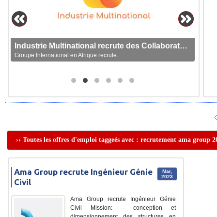
Industrie Multinational recrute des Collaborateurs
Groupe International en Afrique recrute.
›› Toutes les offres d'emploi taggeés avec : recrutement ama group 2
Ama Group recrute Ingénieur Génie
Mar,
2023
Civil
Ama Group recrute Ingénieur Génie
Civil Mission: – conception et
dimensionnement des structures en