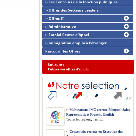
›› Les Concours de la fonction publiques
›› Offres des Secteurs Leaders
›› Offres IT
›› Administrative
›› Emploi Centre d'Appel
›› Immigration emploi à l'étranger
Parcourir les Offres
››
Entreprise
Publiez vos offres d'emploi
››
Multinational MC recrute Bilingual Sales
Representatives French / English
Toutes les régions, Tunisie
››
Concentrix recrute en Réception des