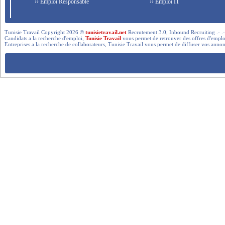
›› Emploi Responsable
›› Emploi IT
Tunisie Travail Copyright 2026 ©
tunisietravail.net
Recrutement 3.0, Inbound Recruiting .- .-.. --- 
Candidats a la recherche d'emploi,
Tunisie Travail
vous permet de retrouver des offres d'emploi 
Entreprises a la recherche de collaborateurs, Tunisie Travail vous permet de diffuser vos annon