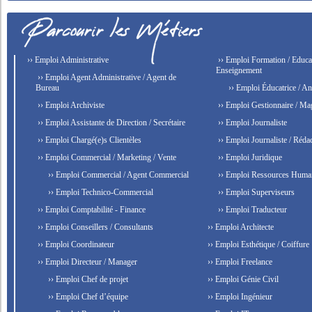
›› Emploi Administrative
›› Emploi Formation / Educat
Enseignement
›› Emploi Agent Administrative / Agent de
Bureau
›› Emploi Éducatrice / An
›› Emploi Archiviste
›› Emploi Gestionnaire / Ma
›› Emploi Assistante de Direction / Secrétaire
›› Emploi Journaliste
›› Emploi Chargé(e)s Clientèles
›› Emploi Journaliste / Rédac
›› Emploi Commercial / Marketing / Vente
›› Emploi Juridique
›› Emploi Commercial / Agent Commercial
›› Emploi Ressources Huma
›› Emploi Technico-Commercial
›› Emploi Superviseurs
›› Emploi Comptabilité - Finance
›› Emploi Traducteur
›› Emploi Conseillers / Consultants
›› Emploi Architecte
›› Emploi Coordinateur
›› Emploi Esthétique / Coiffure
›› Emploi Directeur / Manager
›› Emploi Freelance
›› Emploi Chef de projet
›› Emploi Génie Civil
›› Emploi Chef d’équipe
›› Emploi Ingénieur