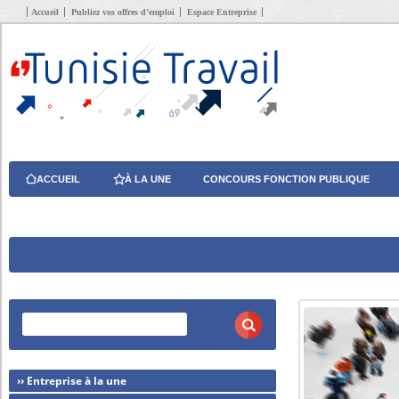
Accueil
Publiez vos offres d’emploi
Espace Entreprise
ACCUEIL
À LA UNE
CONCOURS FONCTION PUBLIQUE
›› Entreprise à la une