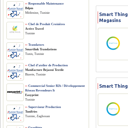
››
Responsable Maintenance
Bdpm
Médenine, Tunisie
Smart Thing
Magasins
››
Chef de Produit Croisières
Active Travel
Tunisie
››
Translators
Smartlink Translations
Tunis, Tunisie
››
Chef d’atelier de Production
Manifacture Bejaoui Textile
Bizerte, Tunisie
Smart Thing
››
Commercial Senior B2b / Développement
Réseau Revendeurs It
Easyprint
Tunisie
››
Superviseur Production
Tunifries
Tunisie, Zaghouan
››
Graphiste