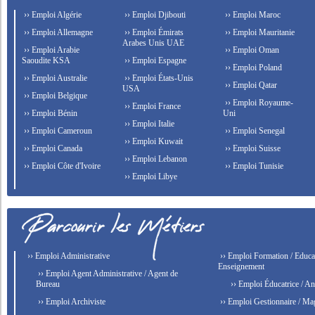
›› Emploi Algérie
›› Emploi Djibouti
›› Emploi Maroc
›› Emploi Allemagne
›› Emploi Émirats
›› Emploi Mauritanie
Arabes Unis UAE
›› Emploi Arabie
›› Emploi Oman
Saoudite KSA
›› Emploi Espagne
›› Emploi Poland
›› Emploi Australie
›› Emploi États-Unis
›› Emploi Qatar
USA
›› Emploi Belgique
›› Emploi Royaume-
›› Emploi France
›› Emploi Bénin
Uni
›› Emploi Italie
›› Emploi Cameroun
›› Emploi Senegal
›› Emploi Kuwait
›› Emploi Canada
›› Emploi Suisse
›› Emploi Lebanon
›› Emploi Côte d'Ivoire
›› Emploi Tunisie
›› Emploi Libye
›› Emploi Administrative
›› Emploi Formation / Educat
Enseignement
›› Emploi Agent Administrative / Agent de
Bureau
›› Emploi Éducatrice / An
›› Emploi Archiviste
›› Emploi Gestionnaire / Ma