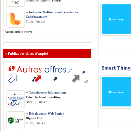
Toutes les régions, Tunisie
››
Industrie Multinational recrute des
Collaborateurs
Tunis, Tunisie
Aucun article trouvé.
››
Publiez vos offres d'emploi
Smart Thing
››
Technicienne Informatique
Fehri Techno-Consulting
Nabeul, Tunisie
››
Développeur Web Junior
Digitax Hub
Tunis, Tunisie