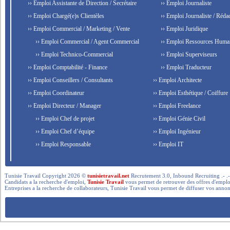
›› Emploi Assistante de Direction / Secrétaire
›› Emploi Journaliste
›› Emploi Chargé(e)s Clientèles
›› Emploi Journaliste / Rédac
›› Emploi Commercial / Marketing / Vente
›› Emploi Juridique
›› Emploi Commercial / Agent Commercial
›› Emploi Ressources Huma
›› Emploi Technico-Commercial
›› Emploi Superviseurs
›› Emploi Comptabilité - Finance
›› Emploi Traducteur
›› Emploi Conseillers / Consultants
›› Emploi Architecte
›› Emploi Coordinateur
›› Emploi Esthétique / Coiffure
›› Emploi Directeur / Manager
›› Emploi Freelance
›› Emploi Chef de projet
›› Emploi Génie Civil
›› Emploi Chef d’équipe
›› Emploi Ingénieur
›› Emploi Responsable
›› Emploi IT
Tunisie Travail Copyright 2026 ©
tunisietravail.net
Recrutement 3.0, Inbound Recruiting .- .-.. --- 
Candidats a la recherche d'emploi,
Tunisie Travail
vous permet de retrouver des offres d'emploi 
Entreprises a la recherche de collaborateurs, Tunisie Travail vous permet de diffuser vos annon