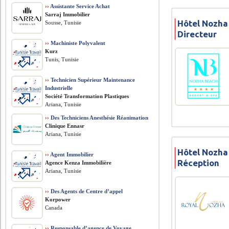
››
Assistante Service Achat
Sarraj Immobilier
Hôtel Nozha
Sousse, Tunisie
Directeur
››
Machiniste Polyvalent
Kurz
Tunis, Tunisie
››
Technicien Supérieur Maintenance
Industrielle
Société Transformation Plastiques
Ariana, Tunisie
››
Des Techniciens Anesthésie Réanimation
Clinique Ennasr
Ariana, Tunisie
Hôtel Nozha
››
Agent Immobilier
Réception
Agence Kenza Immobilière
Ariana, Tunisie
››
Des Agents de Centre d’appel
Korpower
Canada
››
Responsable d’agence de Voyage