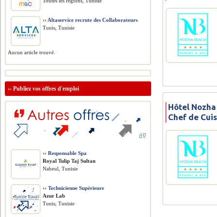
Toutes les régions, Tunisie
››
Altaservice recrute des Collaborateurs
Tunis, Tunisie
Aucun article trouvé.
››
Publiez vos offres d'emploi
Hôtel Nozha
Chef de Cui
››
Responsable Spa
Royal Tulip Taj Sultan
Nabeul, Tunisie
››
Technicienne Supérieure
Azur Lab
Tunis, Tunisie