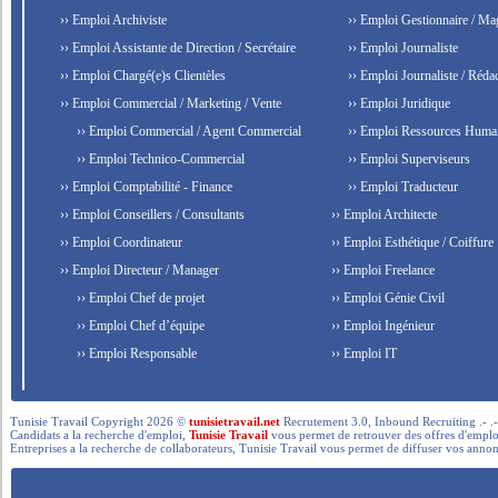
›› Emploi Archiviste
›› Emploi Gestionnaire / Ma
›› Emploi Assistante de Direction / Secrétaire
›› Emploi Journaliste
›› Emploi Chargé(e)s Clientèles
›› Emploi Journaliste / Rédac
›› Emploi Commercial / Marketing / Vente
›› Emploi Juridique
›› Emploi Commercial / Agent Commercial
›› Emploi Ressources Huma
›› Emploi Technico-Commercial
›› Emploi Superviseurs
›› Emploi Comptabilité - Finance
›› Emploi Traducteur
›› Emploi Conseillers / Consultants
›› Emploi Architecte
›› Emploi Coordinateur
›› Emploi Esthétique / Coiffure
›› Emploi Directeur / Manager
›› Emploi Freelance
›› Emploi Chef de projet
›› Emploi Génie Civil
›› Emploi Chef d’équipe
›› Emploi Ingénieur
›› Emploi Responsable
›› Emploi IT
Tunisie Travail Copyright 2026 ©
tunisietravail.net
Recrutement 3.0, Inbound Recruiting .- .-.. --- 
Candidats a la recherche d'emploi,
Tunisie Travail
vous permet de retrouver des offres d'emploi 
Entreprises a la recherche de collaborateurs, Tunisie Travail vous permet de diffuser vos annon