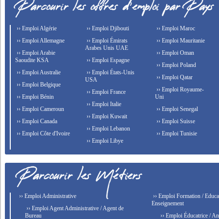
›› Emploi Algérie
›› Emploi Djibouti
›› Emploi Maroc
›› Emploi Allemagne
›› Emploi Émirats
›› Emploi Mauritanie
Arabes Unis UAE
›› Emploi Arabie
›› Emploi Oman
Saoudite KSA
›› Emploi Espagne
›› Emploi Poland
›› Emploi Australie
›› Emploi États-Unis
›› Emploi Qatar
USA
›› Emploi Belgique
›› Emploi Royaume-
›› Emploi France
›› Emploi Bénin
Uni
›› Emploi Italie
›› Emploi Cameroun
›› Emploi Senegal
›› Emploi Kuwait
›› Emploi Canada
›› Emploi Suisse
›› Emploi Lebanon
›› Emploi Côte d'Ivoire
›› Emploi Tunisie
›› Emploi Libye
›› Emploi Administrative
›› Emploi Formation / Educat
Enseignement
›› Emploi Agent Administrative / Agent de
Bureau
›› Emploi Éducatrice / An