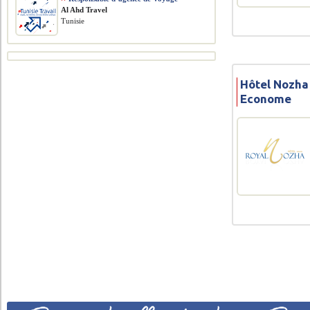
Al Ahd Travel
Tunisie
Hôtel Nozha
Econome