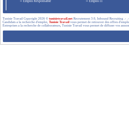
›› Emploi Responsable
›› Emploi IT
Tunisie Travail Copyright 2026 ©
tunisietravail.net
Recrutement 3.0, Inbound Recruiting .- .-.. --- 
Candidats a la recherche d'emploi,
Tunisie Travail
vous permet de retrouver des offres d'emploi 
Entreprises a la recherche de collaborateurs, Tunisie Travail vous permet de diffuser vos annon