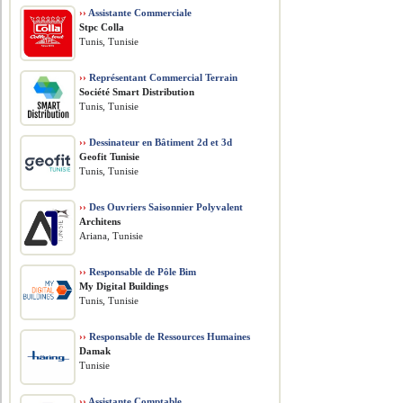
››
Assistante Commerciale
Stpc Colla
Tunis, Tunisie
››
Représentant Commercial Terrain
Société Smart Distribution
Tunis, Tunisie
››
Dessinateur en Bâtiment 2d et 3d
Geofit Tunisie
Tunis, Tunisie
››
Des Ouvriers Saisonnier Polyvalent
Architens
Ariana, Tunisie
››
Responsable de Pôle Bim
My Digital Buildings
Tunis, Tunisie
››
Responsable de Ressources Humaines
Damak
Tunisie
››
Assistante Comptable