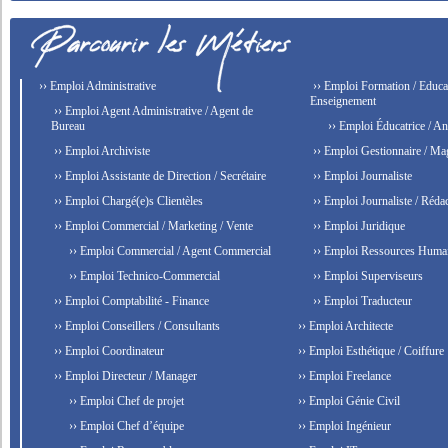
›› Emploi Administrative
›› Emploi Formation / Educat
Enseignement
›› Emploi Agent Administrative / Agent de
Bureau
›› Emploi Éducatrice / An
›› Emploi Archiviste
›› Emploi Gestionnaire / Ma
›› Emploi Assistante de Direction / Secrétaire
›› Emploi Journaliste
›› Emploi Chargé(e)s Clientèles
›› Emploi Journaliste / Rédac
›› Emploi Commercial / Marketing / Vente
›› Emploi Juridique
›› Emploi Commercial / Agent Commercial
›› Emploi Ressources Huma
›› Emploi Technico-Commercial
›› Emploi Superviseurs
›› Emploi Comptabilité - Finance
›› Emploi Traducteur
›› Emploi Conseillers / Consultants
›› Emploi Architecte
›› Emploi Coordinateur
›› Emploi Esthétique / Coiffure
›› Emploi Directeur / Manager
›› Emploi Freelance
›› Emploi Chef de projet
›› Emploi Génie Civil
›› Emploi Chef d’équipe
›› Emploi Ingénieur