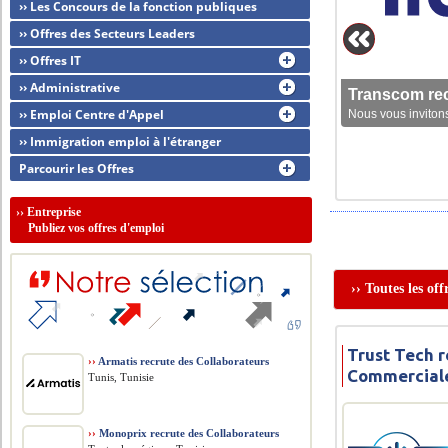
›› Les Concours de la fonction publiques
›› Offres des Secteurs Leaders
›› Offres IT
›› Administrative
Transcom rec
›› Emploi Centre d'Appel
Nous vous invitons
›› Immigration emploi à l'étranger
Parcourir les Offres
››
Entreprise
Publiez vos offres d'emploi
›› Toutes les of
Trust Tech 
››
Armatis recrute des Collaborateurs
Commercial
Tunis, Tunisie
››
Monoprix recrute des Collaborateurs