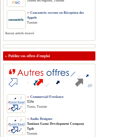
Toutes les régions, Tunisie
››
Concentrix recrute en Réception des
Appels
Tunisie
Aucun article trouvé.
››
Publiez vos offres d'emploi
››
Commercial Freelance
T2St
Tunis, Tunisie
››
Audio Designer
Tunisian Game Development Company
Tgdc
Tunisie