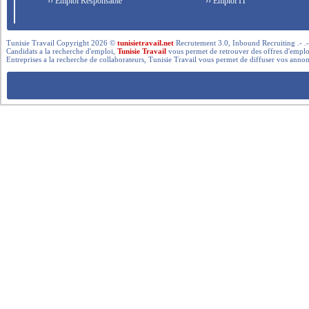
›› Emploi Responsable
›› Emploi IT
Tunisie Travail Copyright 2026 ©
tunisietravail.net
Recrutement 3.0, Inbound Recruiting .- .-.. --- 
Candidats a la recherche d'emploi,
Tunisie Travail
vous permet de retrouver des offres d'emploi 
Entreprises a la recherche de collaborateurs, Tunisie Travail vous permet de diffuser vos annon