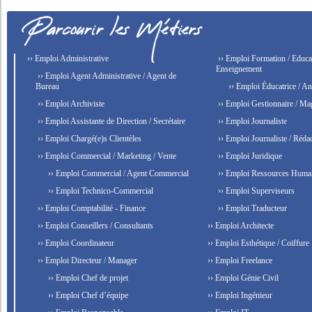
›› Emploi Administrative
›› Emploi Formation / Educat
Enseignement
›› Emploi Agent Administrative / Agent de
Bureau
›› Emploi Éducatrice / An
›› Emploi Archiviste
›› Emploi Gestionnaire / Ma
›› Emploi Assistante de Direction / Secrétaire
›› Emploi Journaliste
›› Emploi Chargé(e)s Clientèles
›› Emploi Journaliste / Rédac
›› Emploi Commercial / Marketing / Vente
›› Emploi Juridique
›› Emploi Commercial / Agent Commercial
›› Emploi Ressources Huma
›› Emploi Technico-Commercial
›› Emploi Superviseurs
›› Emploi Comptabilité - Finance
›› Emploi Traducteur
›› Emploi Conseillers / Consultants
›› Emploi Architecte
›› Emploi Coordinateur
›› Emploi Esthétique / Coiffure
›› Emploi Directeur / Manager
›› Emploi Freelance
›› Emploi Chef de projet
›› Emploi Génie Civil
›› Emploi Chef d’équipe
›› Emploi Ingénieur