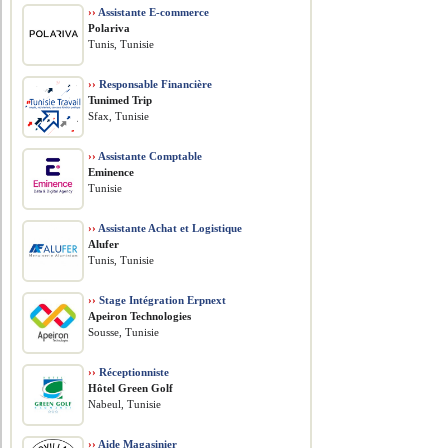
››
Assistante E-commerce
Polariva
Tunis, Tunisie
››
Responsable Financière
Tunimed Trip
Sfax, Tunisie
››
Assistante Comptable
Eminence
Tunisie
››
Assistante Achat et Logistique
Alufer
Tunis, Tunisie
››
Stage Intégration Erpnext
Apeiron Technologies
Sousse, Tunisie
››
Réceptionniste
Hôtel Green Golf
Nabeul, Tunisie
››
Aide Magasinier