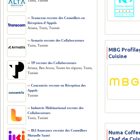
Tunis, Tunisie
››
Transcom recrute des Conseillers en
Réception d’Appels
Ariana, Tunis, Tunisie
››
Armatis recrute des Collaborateurs
Tunis, Tunisie
MBG Profila
Cuisine
››
TP recrute des Collaborateurs
Ariana, Ben Arous, Toutes les régions, Tunis,
Tunisie
››
Concentrix recrute en Réception des
Appels
Tunisie
››
Industrie Multinational recrute des
Collaborateurs
Tunis, Tunisie
››
IKI Assurance recrute des Conseillers
Numa Coffee
Mutuelle Santé
Chef de Cui