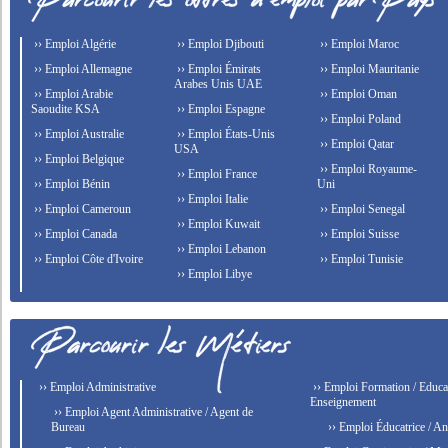
›› Emploi Algérie
›› Emploi Djibouti
›› Emploi Maroc
›› Emploi Allemagne
›› Emploi Émirats
›› Emploi Mauritanie
Arabes Unis UAE
›› Emploi Arabie
›› Emploi Oman
Saoudite KSA
›› Emploi Espagne
›› Emploi Poland
›› Emploi Australie
›› Emploi États-Unis
›› Emploi Qatar
USA
›› Emploi Belgique
›› Emploi Royaume-
›› Emploi France
›› Emploi Bénin
Uni
›› Emploi Italie
›› Emploi Cameroun
›› Emploi Senegal
›› Emploi Kuwait
›› Emploi Canada
›› Emploi Suisse
›› Emploi Lebanon
›› Emploi Côte d'Ivoire
›› Emploi Tunisie
›› Emploi Libye
›› Emploi Administrative
›› Emploi Formation / Educat
Enseignement
›› Emploi Agent Administrative / Agent de
Bureau
›› Emploi Éducatrice / An