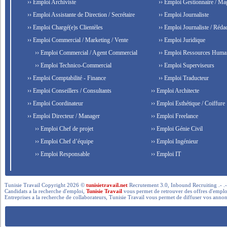
›› Emploi Archiviste
›› Emploi Gestionnaire / Ma
›› Emploi Assistante de Direction / Secrétaire
›› Emploi Journaliste
›› Emploi Chargé(e)s Clientèles
›› Emploi Journaliste / Rédac
›› Emploi Commercial / Marketing / Vente
›› Emploi Juridique
›› Emploi Commercial / Agent Commercial
›› Emploi Ressources Huma
›› Emploi Technico-Commercial
›› Emploi Superviseurs
›› Emploi Comptabilité - Finance
›› Emploi Traducteur
›› Emploi Conseillers / Consultants
›› Emploi Architecte
›› Emploi Coordinateur
›› Emploi Esthétique / Coiffure
›› Emploi Directeur / Manager
›› Emploi Freelance
›› Emploi Chef de projet
›› Emploi Génie Civil
›› Emploi Chef d’équipe
›› Emploi Ingénieur
›› Emploi Responsable
›› Emploi IT
Tunisie Travail Copyright 2026 ©
tunisietravail.net
Recrutement 3.0, Inbound Recruiting .- .-.. --- 
Candidats a la recherche d'emploi,
Tunisie Travail
vous permet de retrouver des offres d'emploi 
Entreprises a la recherche de collaborateurs, Tunisie Travail vous permet de diffuser vos annon