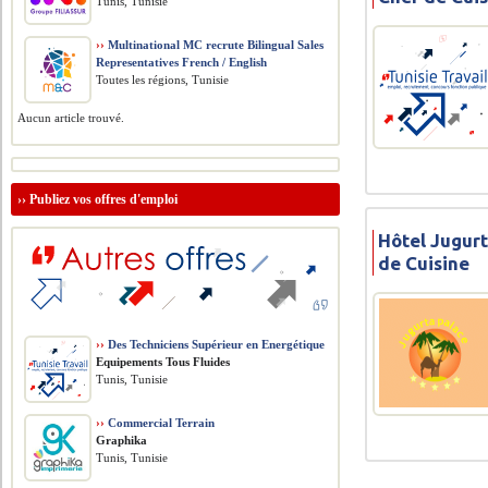
Tunis, Tunisie
››
Multinational MC recrute Bilingual Sales
Representatives French / English
Toutes les régions, Tunisie
Aucun article trouvé.
››
Publiez vos offres d'emploi
Hôtel Jugur
de Cuisine
››
Des Techniciens Supérieur en Energétique
Equipements Tous Fluides
Tunis, Tunisie
››
Commercial Terrain
Graphika
Tunis, Tunisie