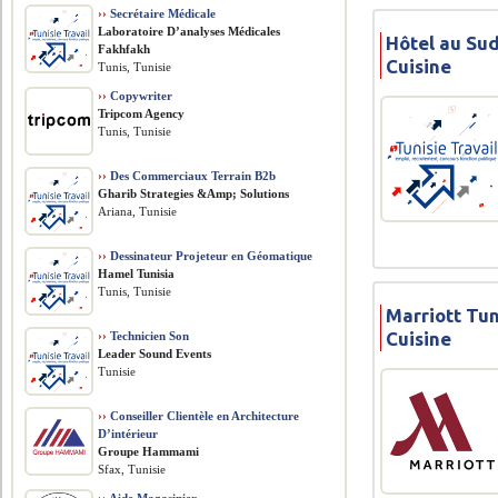
››
Secrétaire Médicale
Laboratoire D’analyses Médicales
Hôtel au Sud
Fakhfakh
Cuisine
Tunis, Tunisie
››
Copywriter
Tripcom Agency
Tunis, Tunisie
››
Des Commerciaux Terrain B2b
Gharib Strategies &Amp; Solutions
Ariana, Tunisie
››
Dessinateur Projeteur en Géomatique
Hamel Tunisia
Tunis, Tunisie
Marriott Tun
Cuisine
››
Technicien Son
Leader Sound Events
Tunisie
››
Conseiller Clientèle en Architecture
D’intérieur
Groupe Hammami
Sfax, Tunisie