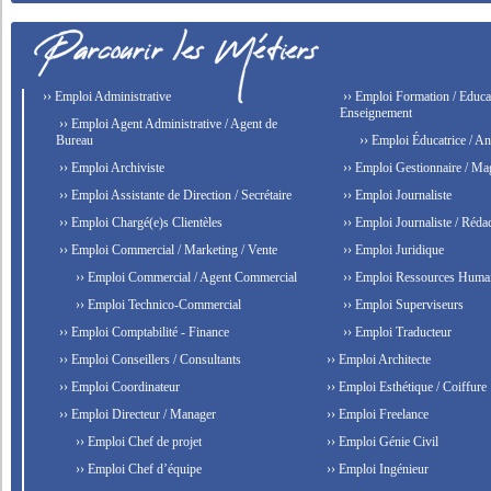
›› Emploi Administrative
›› Emploi Formation / Educat
Enseignement
›› Emploi Agent Administrative / Agent de
Bureau
›› Emploi Éducatrice / An
›› Emploi Archiviste
›› Emploi Gestionnaire / Ma
›› Emploi Assistante de Direction / Secrétaire
›› Emploi Journaliste
›› Emploi Chargé(e)s Clientèles
›› Emploi Journaliste / Rédac
›› Emploi Commercial / Marketing / Vente
›› Emploi Juridique
›› Emploi Commercial / Agent Commercial
›› Emploi Ressources Huma
›› Emploi Technico-Commercial
›› Emploi Superviseurs
›› Emploi Comptabilité - Finance
›› Emploi Traducteur
›› Emploi Conseillers / Consultants
›› Emploi Architecte
›› Emploi Coordinateur
›› Emploi Esthétique / Coiffure
›› Emploi Directeur / Manager
›› Emploi Freelance
›› Emploi Chef de projet
›› Emploi Génie Civil
›› Emploi Chef d’équipe
›› Emploi Ingénieur