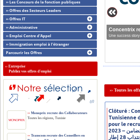
›› Les Concours de la fonction publiques
›› Offres des Secteurs Leaders
›› Offres IT
›› Administrative
Concentrix r
›› Emploi Centre d'Appel
Une success story 
›› Immigration emploi à l'étranger
Parcourir les Offres
››
Entreprise
Publiez vos offres d'emploi
›› Toutes les of
Clôturé : C
››
Monoprix recrute des Collaborateurs
Tunisienne 
Toutes les régions, Tunisie
pour le rec
2023 – مناظرة البنك التونسي للتضامن
››
Transcom recrute des Conseillers en
لإنتداب 28 إ