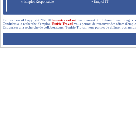
›› Emploi Responsable
›› Emploi IT
Tunisie Travail Copyright 2026 ©
tunisietravail.net
Recrutement 3.0, Inbound Recruiting .- .-.. --- 
Candidats a la recherche d'emploi,
Tunisie Travail
vous permet de retrouver des offres d'emploi 
Entreprises a la recherche de collaborateurs, Tunisie Travail vous permet de diffuser vos annon