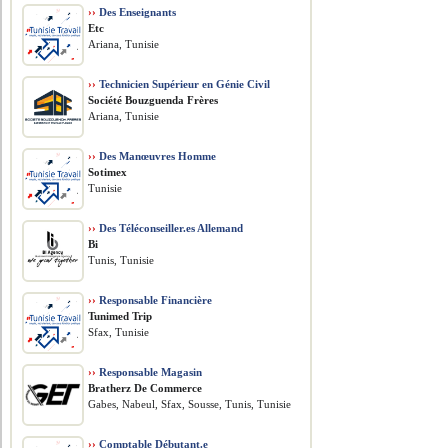
››
Des Enseignants
Etc
Ariana, Tunisie
››
Technicien Supérieur en Génie Civil
Société Bouzguenda Frères
Ariana, Tunisie
››
Des Manœuvres Homme
Sotimex
Tunisie
››
Des Téléconseiller.es Allemand
Bi
Tunis, Tunisie
››
Responsable Financière
Tunimed Trip
Sfax, Tunisie
››
Responsable Magasin
Bratherz De Commerce
Gabes, Nabeul, Sfax, Sousse, Tunis, Tunisie
››
Comptable Débutant.e