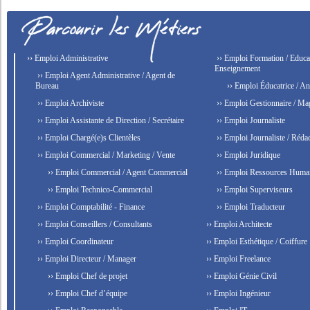
›› Emploi Administrative
›› Emploi Formation / Educat
Enseignement
›› Emploi Agent Administrative / Agent de
Bureau
›› Emploi Éducatrice / An
›› Emploi Archiviste
›› Emploi Gestionnaire / Ma
›› Emploi Assistante de Direction / Secrétaire
›› Emploi Journaliste
›› Emploi Chargé(e)s Clientèles
›› Emploi Journaliste / Rédac
›› Emploi Commercial / Marketing / Vente
›› Emploi Juridique
›› Emploi Commercial / Agent Commercial
›› Emploi Ressources Huma
›› Emploi Technico-Commercial
›› Emploi Superviseurs
›› Emploi Comptabilité - Finance
›› Emploi Traducteur
›› Emploi Conseillers / Consultants
›› Emploi Architecte
›› Emploi Coordinateur
›› Emploi Esthétique / Coiffure
›› Emploi Directeur / Manager
›› Emploi Freelance
›› Emploi Chef de projet
›› Emploi Génie Civil
›› Emploi Chef d’équipe
›› Emploi Ingénieur