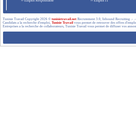
›› Emploi Responsable
›› Emploi IT
Tunisie Travail Copyright 2026 ©
tunisietravail.net
Recrutement 3.0, Inbound Recruiting .- .-.. --- 
Candidats a la recherche d'emploi,
Tunisie Travail
vous permet de retrouver des offres d'emploi 
Entreprises a la recherche de collaborateurs, Tunisie Travail vous permet de diffuser vos annon