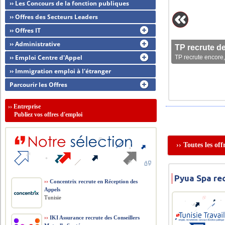
›› Les Concours de la fonction publiques
›› Offres des Secteurs Leaders
›› Offres IT
›› Administrative
TP recrute d
›› Emploi Centre d'Appel
TP recrute encore,
›› Immigration emploi à l'étranger
Parcourir les Offres
››
Entreprise
Publiez vos offres d'emploi
›› Toutes les of
Pyua Spa re
››
Concentrix recrute en Réception des
Appels
Tunisie
››
IKI Assurance recrute des Conseillers