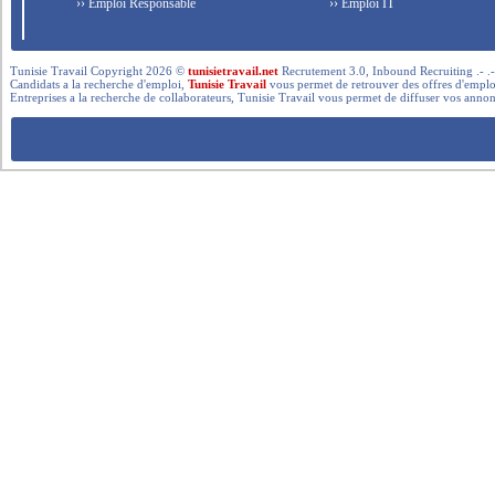
›› Emploi Responsable
›› Emploi IT
Tunisie Travail Copyright 2026 ©
tunisietravail.net
Recrutement 3.0, Inbound Recruiting .- .-.. --- 
Candidats a la recherche d'emploi,
Tunisie Travail
vous permet de retrouver des offres d'emploi 
Entreprises a la recherche de collaborateurs, Tunisie Travail vous permet de diffuser vos annon