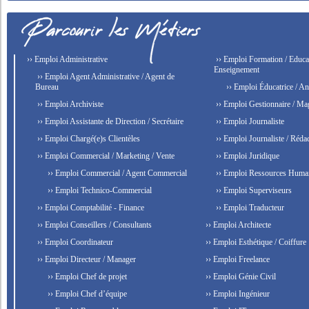
›› Emploi Administrative
›› Emploi Formation / Educat
Enseignement
›› Emploi Agent Administrative / Agent de
Bureau
›› Emploi Éducatrice / An
›› Emploi Archiviste
›› Emploi Gestionnaire / Ma
›› Emploi Assistante de Direction / Secrétaire
›› Emploi Journaliste
›› Emploi Chargé(e)s Clientèles
›› Emploi Journaliste / Rédac
›› Emploi Commercial / Marketing / Vente
›› Emploi Juridique
›› Emploi Commercial / Agent Commercial
›› Emploi Ressources Huma
›› Emploi Technico-Commercial
›› Emploi Superviseurs
›› Emploi Comptabilité - Finance
›› Emploi Traducteur
›› Emploi Conseillers / Consultants
›› Emploi Architecte
›› Emploi Coordinateur
›› Emploi Esthétique / Coiffure
›› Emploi Directeur / Manager
›› Emploi Freelance
›› Emploi Chef de projet
›› Emploi Génie Civil
›› Emploi Chef d’équipe
›› Emploi Ingénieur