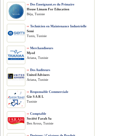
››
Des Enseignant.es du Primaire
House Limam For Education
Béja, Tunisie
››
Technicien en Maintenance Industrielle
Semi
Tunis, Tunisie
››
Merchandiseurs
Myed
Ariana, Tunisie
››
Des Auditeurs
United Advisers
Ariana, Tunisie
››
Responsable Commerciale
Gie S A R L
Tunisie
››
Comptable
Société Farah Sa
Ben Arous, Tunisie
››
Designer / Créateur de Produit