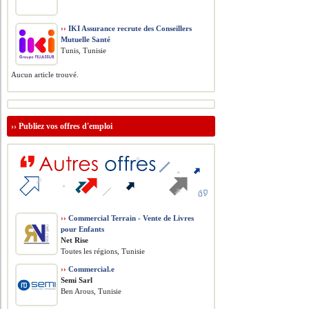
››
IKI Assurance recrute des Conseillers
Mutuelle Santé
Tunis, Tunisie
Aucun article trouvé.
››
Publiez vos offres d'emploi
››
Commercial Terrain - Vente de Livres
pour Enfants
Net Rise
Toutes les régions, Tunisie
››
Commercial.e
Semi Sarl
Ben Arous, Tunisie