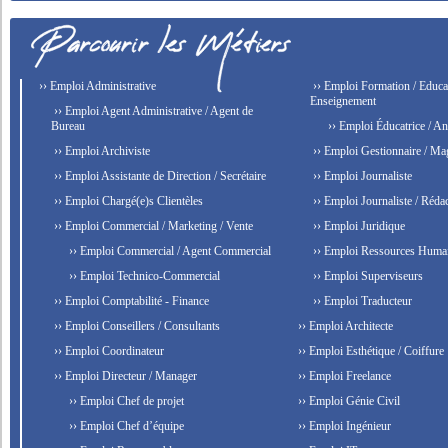
›› Emploi Administrative
›› Emploi Formation / Educat
Enseignement
›› Emploi Agent Administrative / Agent de
Bureau
›› Emploi Éducatrice / An
›› Emploi Archiviste
›› Emploi Gestionnaire / Ma
›› Emploi Assistante de Direction / Secrétaire
›› Emploi Journaliste
›› Emploi Chargé(e)s Clientèles
›› Emploi Journaliste / Rédac
›› Emploi Commercial / Marketing / Vente
›› Emploi Juridique
›› Emploi Commercial / Agent Commercial
›› Emploi Ressources Huma
›› Emploi Technico-Commercial
›› Emploi Superviseurs
›› Emploi Comptabilité - Finance
›› Emploi Traducteur
›› Emploi Conseillers / Consultants
›› Emploi Architecte
›› Emploi Coordinateur
›› Emploi Esthétique / Coiffure
›› Emploi Directeur / Manager
›› Emploi Freelance
›› Emploi Chef de projet
›› Emploi Génie Civil
›› Emploi Chef d’équipe
›› Emploi Ingénieur