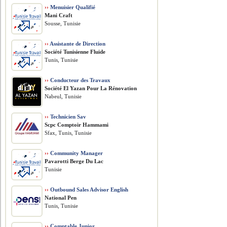
››
Menuisier Qualifié
Mani Craft
Sousse, Tunisie
››
Assistante de Direction
Société Tunisienne Fluide
Tunis, Tunisie
››
Conducteur des Travaux
Société El Yazan Pour La Rénovation
Nabeul, Tunisie
››
Technicien Sav
Scpc Comptoir Hammami
Sfax, Tunis, Tunisie
››
Community Manager
Pavarotti Berge Du Lac
Tunisie
››
Outbound Sales Advisor English
National Pen
Tunis, Tunisie
››
Comptable Junior