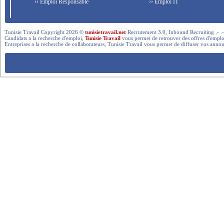
›› Emploi Responsable
›› Emploi IT
Tunisie Travail Copyright 2026 ©
tunisietravail.net
Recrutement 3.0, Inbound Recruiting .- .-.. --- 
Candidats a la recherche d'emploi,
Tunisie Travail
vous permet de retrouver des offres d'emploi 
Entreprises a la recherche de collaborateurs, Tunisie Travail vous permet de diffuser vos annon