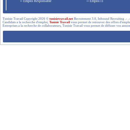
›› Emploi Responsable
›› Emploi IT
Tunisie Travail Copyright 2026 ©
tunisietravail.net
Recrutement 3.0, Inbound Recruiting .- .-.. --- 
Candidats a la recherche d'emploi,
Tunisie Travail
vous permet de retrouver des offres d'emploi 
Entreprises a la recherche de collaborateurs, Tunisie Travail vous permet de diffuser vos annon