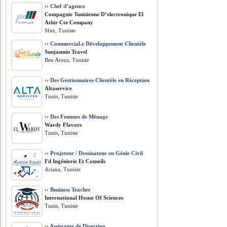
››
Chef d’agence
Compagnie Tunisienne D’electronique El
Athir Cte Company
Sfax, Tunisie
››
Commercial.e Développement Clientèle
Sunjasmin Travel
Ben Arous, Tunisie
››
Des Gestionnaires Clientèle en Réception
Altaservice
Tunis, Tunisie
››
Des Femmes de Ménage
Wardy Flavors
Tunis, Tunisie
››
Projeteur / Dessinateur en Génie Civil
Fd Ingénierie Et Conseils
Ariana, Tunisie
››
Business Teacher
International House Of Sciences
Tunis, Tunisie
››
Assistante de Direction