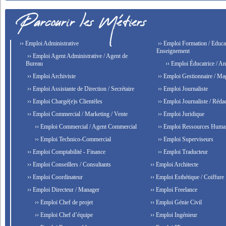
›› Emploi Administrative
›› Emploi Formation / Educat
Enseignement
›› Emploi Agent Administrative / Agent de
Bureau
›› Emploi Éducatrice / An
›› Emploi Archiviste
›› Emploi Gestionnaire / Ma
›› Emploi Assistante de Direction / Secrétaire
›› Emploi Journaliste
›› Emploi Chargé(e)s Clientèles
›› Emploi Journaliste / Rédac
›› Emploi Commercial / Marketing / Vente
›› Emploi Juridique
›› Emploi Commercial / Agent Commercial
›› Emploi Ressources Huma
›› Emploi Technico-Commercial
›› Emploi Superviseurs
›› Emploi Comptabilité - Finance
›› Emploi Traducteur
›› Emploi Conseillers / Consultants
›› Emploi Architecte
›› Emploi Coordinateur
›› Emploi Esthétique / Coiffure
›› Emploi Directeur / Manager
›› Emploi Freelance
›› Emploi Chef de projet
›› Emploi Génie Civil
›› Emploi Chef d’équipe
›› Emploi Ingénieur