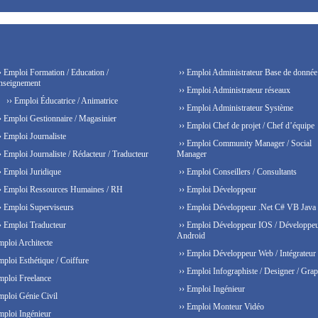
› Emploi Formation / Education /
›› Emploi Administrateur Base de donnée
nseignement
›› Emploi Administrateur réseaux
›› Emploi Éducatrice / Animatrice
›› Emploi Administrateur Système
› Emploi Gestionnaire / Magasinier
›› Emploi Chef de projet / Chef d’équipe
› Emploi Journaliste
›› Emploi Community Manager / Social
› Emploi Journaliste / Rédacteur / Traducteur
Manager
› Emploi Juridique
›› Emploi Conseillers / Consultants
› Emploi Ressources Humaines / RH
›› Emploi Développeur
› Emploi Superviseurs
›› Emploi Développeur .Net C# VB Java
› Emploi Traducteur
›› Emploi Développeur IOS / Développe
Android
mploi Architecte
›› Emploi Développeur Web / Intégrateur
mploi Esthétique / Coiffure
›› Emploi Infographiste / Designer / Grap
mploi Freelance
›› Emploi Ingénieur
mploi Génie Civil
›› Emploi Monteur Vidéo
mploi Ingénieur