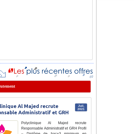
crutement
linique Al Majed recrute
Juil,
2021
nsable Administratif et GRH
Polyclinique Al Majed recrute
Responsable Administratif et GRH Profil
– Diplôme de bac+3 minimum en