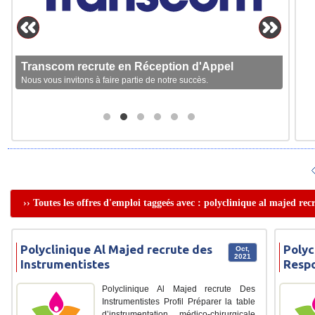
Transcom recrute en Réception d'Appel
Nous vous invitons à faire partie de notre succès.
›› Toutes les offres d'emploi taggeés avec : polyclinique al majed re
Polyclinique Al Majed recrute des
Polyc
Oct,
2021
Instrumentistes
Respo
Polyclinique Al Majed recrute Des
Instrumentistes Profil Préparer la table
d’instrumentation médico-chirurgicale