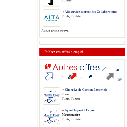
Tunisie
››
Altaservice recrute des Collaborateurs
Tunis, Tunisie
Aucun article trouvé.
››
Publiez vos offres d'emploi
››
Chargé.e de Gestion Patientèle
Trust
Tunis, Tunisie
››
Agent Import / Export
Moustiquaire
Tunis, Tunisie