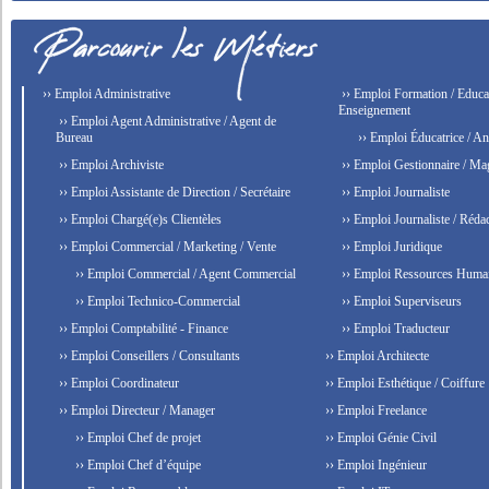
›› Emploi Administrative
›› Emploi Formation / Educat
Enseignement
›› Emploi Agent Administrative / Agent de
Bureau
›› Emploi Éducatrice / An
›› Emploi Archiviste
›› Emploi Gestionnaire / Ma
›› Emploi Assistante de Direction / Secrétaire
›› Emploi Journaliste
›› Emploi Chargé(e)s Clientèles
›› Emploi Journaliste / Rédac
›› Emploi Commercial / Marketing / Vente
›› Emploi Juridique
›› Emploi Commercial / Agent Commercial
›› Emploi Ressources Huma
›› Emploi Technico-Commercial
›› Emploi Superviseurs
›› Emploi Comptabilité - Finance
›› Emploi Traducteur
›› Emploi Conseillers / Consultants
›› Emploi Architecte
›› Emploi Coordinateur
›› Emploi Esthétique / Coiffure
›› Emploi Directeur / Manager
›› Emploi Freelance
›› Emploi Chef de projet
›› Emploi Génie Civil
›› Emploi Chef d’équipe
›› Emploi Ingénieur