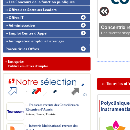
›› Les Concours de la fonction publiques
›› Offres des Secteurs Leaders
›› Offres IT
›› Administrative
Concentrix r
›› Emploi Centre d'Appel
Une success story 
›› Immigration emploi à l'étranger
Parcourir les Offres
››
Entreprise
Publiez vos offres d'emploi
›› Toutes les of
Polyclinique
››
Transcom recrute des Conseillers en
Instrumenti
Réception d’Appels
Ariana, Tunis, Tunisie
››
Industrie Multinational recrute des