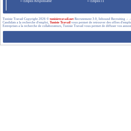
›› Emploi Responsable
›› Emploi IT
Tunisie Travail Copyright 2026 ©
tunisietravail.net
Recrutement 3.0, Inbound Recruiting .- .-.. --- 
Candidats a la recherche d'emploi,
Tunisie Travail
vous permet de retrouver des offres d'emploi 
Entreprises a la recherche de collaborateurs, Tunisie Travail vous permet de diffuser vos annon